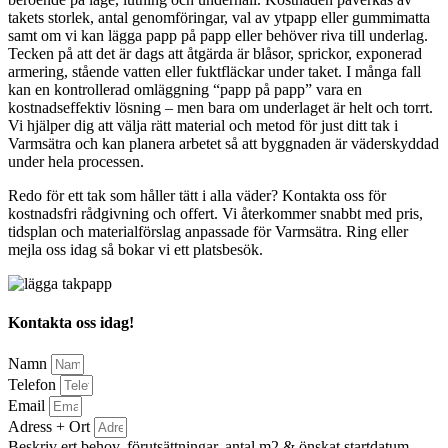
takets storlek, antal genomföringar, val av ytpapp eller gummimatta
samt om vi kan lägga papp på papp eller behöver riva till underlag.
Tecken på att det är dags att åtgärda är blåsor, sprickor, exponerad
armering, stående vatten eller fuktfläckar under taket. I många fall
kan en kontrollerad omläggning “papp på papp” vara en
kostnadseffektiv lösning – men bara om underlaget är helt och torrt.
Vi hjälper dig att välja rätt material och metod för just ditt tak i
Varmsätra och kan planera arbetet så att byggnaden är väderskyddad
under hela processen.
Redo för ett tak som håller tätt i alla väder? Kontakta oss för
kostnadsfri rådgivning och offert. Vi återkommer snabbt med pris,
tidsplan och materialförslag anpassade för Varmsätra. Ring eller
mejla oss idag så bokar vi ett platsbesök.
Kontakta oss idag!
Namn
Telefon
Email
Adress + Ort
Beskriv ert behov, förutsättningar, antal m2 & önskat startdatum