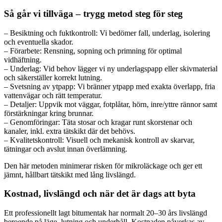
Så går vi tillväga – trygg metod steg för steg
– Besiktning och fuktkontroll: Vi bedömer fall, underlag, isolering
och eventuella skador.
– Förarbete: Rensning, sopning och primning för optimal
vidhäftning.
– Underlag: Vid behov lägger vi ny underlagspapp eller skivmaterial
och säkerställer korrekt lutning.
– Svetsning av ytpapp: Vi bränner ytpapp med exakta överlapp, fria
vattenvägar och rätt temperatur.
– Detaljer: Uppvik mot väggar, fotplåtar, hörn, inre/yttre rännor samt
förstärkningar kring brunnar.
– Genomföringar: Täta stosar och kragar runt skorstenar och
kanaler, inkl. extra tätskikt där det behövs.
– Kvalitetskontroll: Visuell och mekanisk kontroll av skarvar,
tätningar och avslut innan överlämning.
Den här metoden minimerar risken för mikroläckage och ger ett
jämnt, hållbart tätskikt med lång livslängd.
Kostnad, livslängd och när det är dags att byta
Ett professionellt lagt bitumentak har normalt 20–30 års livslängd
beroende på läge, lutning och underhåll. Kostnaden påverkas av