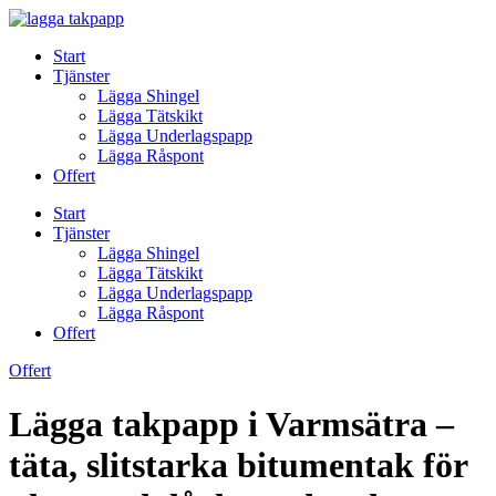
Skip
to
Start
content
Tjänster
Lägga Shingel
Lägga Tätskikt
Lägga Underlagspapp
Lägga Råspont
Offert
Start
Tjänster
Lägga Shingel
Lägga Tätskikt
Lägga Underlagspapp
Lägga Råspont
Offert
Offert
Lägga takpapp i Varmsätra –
täta, slitstarka bitumentak för