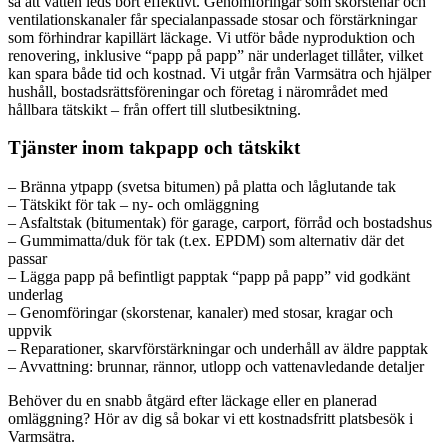
så att vatten leds bort effektivt. Genomföringar som skorstenar och
ventilationskanaler får specialanpassade stosar och förstärkningar
som förhindrar kapillärt läckage. Vi utför både nyproduktion och
renovering, inklusive “papp på papp” när underlaget tillåter, vilket
kan spara både tid och kostnad. Vi utgår från Varmsätra och hjälper
hushåll, bostadsrättsföreningar och företag i närområdet med
hållbara tätskikt – från offert till slutbesiktning.
Tjänster inom takpapp och tätskikt
– Bränna ytpapp (svetsa bitumen) på platta och låglutande tak
– Tätskikt för tak – ny- och omläggning
– Asfaltstak (bitumentak) för garage, carport, förråd och bostadshus
– Gummimatta/duk för tak (t.ex. EPDM) som alternativ där det
passar
– Lägga papp på befintligt papptak “papp på papp” vid godkänt
underlag
– Genomföringar (skorstenar, kanaler) med stosar, kragar och
uppvik
– Reparationer, skarvförstärkningar och underhåll av äldre papptak
– Avvattning: brunnar, rännor, utlopp och vattenavledande detaljer
Behöver du en snabb åtgärd efter läckage eller en planerad
omläggning? Hör av dig så bokar vi ett kostnadsfritt platsbesök i
Varmsätra.