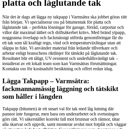
platta och låglutande tak
När det är dags att lägga ny takpapp i Varmsätra ska jobbet göras rätt
från början. Vi specialiserar oss på bitumentak för platta och
låglutande tak – perfekta lösningar för garage, förråd, carportar och
villor där maximal täthet och driftsäkerhet krävs. Med bränd ytpapp,
noggranna överlapp och fackmässigt utförda genomföringar får du
ett tak som tål kraftigt regn, vind och temperaturväxlingar utan att
släppa in fukt. Vi använder material från ledande tillverkare och
arbetar enligt branschens riktlinjer för tätskikt på låglutande tak.
Resultatet blir ett tåligt, UV-resistent och underhållsvänligt tak –
installerat av ett lokalt team som kan Varmsätras förutsättningar.
Kontakta oss för kostnadsfri besiktning och offert redan idag.
Lägga Takpapp – Varmsätra:
fackmannamässig läggning och tätskikt
som håller i längden
Takpapp (bitumen) är ett smart val för tak med låg lutning där
pannor inte fungerar, men bara om underarbetet och svetsningen
görs rätt. Vi säkerställer korrekt fall mot brunnar och rännor, tätar
alla skarvar och uppvik, samt monterar avslut mot fotplåt och väggar