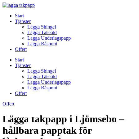
Skip
to
Start
content
Tjänster
Lägga Shingel
Lägga Tätskikt
Lägga Underlagspapp
Lägga Råspont
Offert
Start
Tjänster
Lägga Shingel
Lägga Tätskikt
Lägga Underlagspapp
Lägga Råspont
Offert
Offert
Lägga takpapp i Ljömsebo –
hållbara papptak för