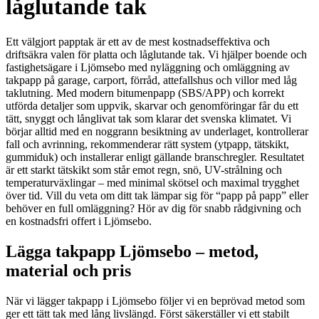
låglutande tak
Ett välgjort papptak är ett av de mest kostnadseffektiva och
driftsäkra valen för platta och låglutande tak. Vi hjälper boende och
fastighetsägare i Ljömsebo med nyläggning och omläggning av
takpapp på garage, carport, förråd, attefallshus och villor med låg
taklutning. Med modern bitumenpapp (SBS/APP) och korrekt
utförda detaljer som uppvik, skarvar och genomföringar får du ett
tätt, snyggt och långlivat tak som klarar det svenska klimatet. Vi
börjar alltid med en noggrann besiktning av underlaget, kontrollerar
fall och avrinning, rekommenderar rätt system (ytpapp, tätskikt,
gummiduk) och installerar enligt gällande branschregler. Resultatet
är ett starkt tätskikt som står emot regn, snö, UV-strålning och
temperaturväxlingar – med minimal skötsel och maximal trygghet
över tid. Vill du veta om ditt tak lämpar sig för “papp på papp” eller
behöver en full omläggning? Hör av dig för snabb rådgivning och
en kostnadsfri offert i Ljömsebo.
Lägga takpapp Ljömsebo – metod,
material och pris
När vi lägger takpapp i Ljömsebo följer vi en beprövad metod som
ger ett tätt tak med lång livslängd. Först säkerställer vi ett stabilt