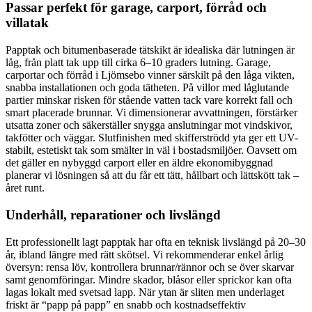
Passar perfekt för garage, carport, förråd och
villatak
Papptak och bitumenbaserade tätskikt är idealiska där lutningen är
låg, från platt tak upp till cirka 6–10 graders lutning. Garage,
carportar och förråd i Ljömsebo vinner särskilt på den låga vikten,
snabba installationen och goda tätheten. På villor med låglutande
partier minskar risken för stående vatten tack vare korrekt fall och
smart placerade brunnar. Vi dimensionerar avvattningen, förstärker
utsatta zoner och säkerställer snygga anslutningar mot vindskivor,
takfötter och väggar. Slutfinishen med skifferströdd yta ger ett UV-
stabilt, estetiskt tak som smälter in väl i bostadsmiljöer. Oavsett om
det gäller en nybyggd carport eller en äldre ekonomibyggnad
planerar vi lösningen så att du får ett tätt, hållbart och lättskött tak –
året runt.
Underhåll, reparationer och livslängd
Ett professionellt lagt papptak har ofta en teknisk livslängd på 20–30
år, ibland längre med rätt skötsel. Vi rekommenderar enkel årlig
översyn: rensa löv, kontrollera brunnar/rännor och se över skarvar
samt genomföringar. Mindre skador, blåsor eller sprickor kan ofta
lagas lokalt med svetsad lapp. När ytan är sliten men underlaget
friskt är “papp på papp” en snabb och kostnadseffektiv