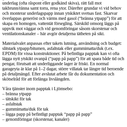
underlag (ofta råspont eller godkänd skiva), rätt fall mot
takbrunn/ränna samt torra, rena ytor. Därefter grundar vi vid behov
och monterar underlagspapp innan ytskiktet svetsas fast. Skarvar
överlappas generöst och värms med gasol (“bränna ytpapp”) för att
skapa en homogen, vattentät försegling. Särskild omsorg läggs på
uppvik mot väggar och vid genomföringar såsom skorstenar och
ventilationskanaler – här avgör detaljerna tätheten på sikt.
Materialvalet anpassas efter takets lutning, användning och budget:
slitstark ytpapp/bitumen, asfaltstak eller gummimatta/duk (t.ex.
EPDM) för vissa konstruktioner. På befintliga papptak kan vi ofta
lägga nytt ytskikt ovanpå (“papp på papp”) för att spara både tid och
pengar, förutsatt att underliggande lager är friskt. En normal
garageyta är klar på 1–2 dagar, större villatak tar längre tid beroende
på detaljmängd. Efter avslutat arbete får du dokumentation och
skötselråd för att förlänga livslängden.
Våra tjänster inom papptak i Ljömsebo:
– bränna ytpapp
– tätskikt för tak
– asfaltstak
– gummimatta/duk för tak
– lägga papp på befintligt papptak “papp på papp”
– genomföringar (skorstenar, kanaler)