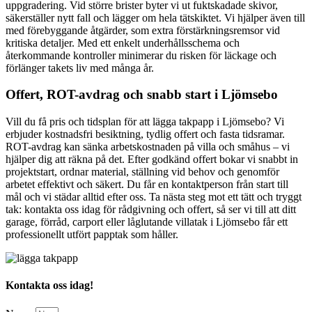
uppgradering. Vid större brister byter vi ut fuktskadade skivor,
säkerställer nytt fall och lägger om hela tätskiktet. Vi hjälper även till
med förebyggande åtgärder, som extra förstärkningsremsor vid
kritiska detaljer. Med ett enkelt underhållsschema och
återkommande kontroller minimerar du risken för läckage och
förlänger takets liv med många år.
Offert, ROT-avdrag och snabb start i Ljömsebo
Vill du få pris och tidsplan för att lägga takpapp i Ljömsebo? Vi
erbjuder kostnadsfri besiktning, tydlig offert och fasta tidsramar.
ROT-avdrag kan sänka arbetskostnaden på villa och småhus – vi
hjälper dig att räkna på det. Efter godkänd offert bokar vi snabbt in
projektstart, ordnar material, ställning vid behov och genomför
arbetet effektivt och säkert. Du får en kontaktperson från start till
mål och vi städar alltid efter oss. Ta nästa steg mot ett tätt och tryggt
tak: kontakta oss idag för rådgivning och offert, så ser vi till att ditt
garage, förråd, carport eller låglutande villatak i Ljömsebo får ett
professionellt utfört papptak som håller.
Kontakta oss idag!