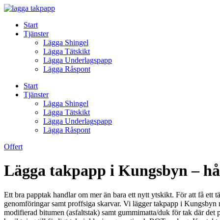
Skip
to
Start
content
Tjänster
Lägga Shingel
Lägga Tätskikt
Lägga Underlagspapp
Lägga Råspont
Start
Tjänster
Lägga Shingel
Lägga Tätskikt
Lägga Underlagspapp
Lägga Råspont
Offert
Lägga takpapp i Kungsbyn – hål
Ett bra papptak handlar om mer än bara ett nytt ytskikt. För att få ett tä
genomföringar samt proffsiga skarvar. Vi lägger takpapp i Kungsbyn me
modifierad bitumen (asfaltstak) samt gummimatta/duk för tak där det pas