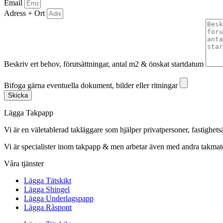
Email
Adress + Ort
Beskriv ert behov, förutsättningar, antal m2 & önskat startdatum
Bifoga gärna eventuella dokument, bilder eller ritningar
Bifoga gärna eventuella dokument, bilder eller ritningar
Skicka
Lägga Takpapp
Vi är en väletablerad takläggare som hjälper privatpersoner, fastighet
Vi är specialister inom takpapp & men arbetar även med andra takmate
Våra tjänster
Lägga Tätskikt
Lägga Shingel
Lägga Underlagspapp
Lägga Råspont