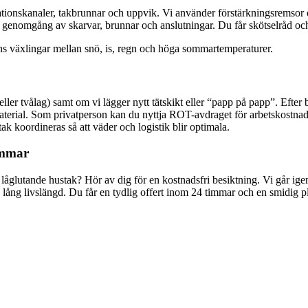
lationskanaler, takbrunnar och uppvik. Vi använder förstärkningsremsor
n genomgång av skarvar, brunnar och anslutningar. Du får skötselråd oc
byns växlingar mellan snö, is, regn och höga sommartemperaturer.
ller tvålag) samt om vi lägger nytt tätskikt eller “papp på papp”. Efter 
aterial. Som privatperson kan du nyttja ROT-avdraget för arbetskostnaden
ak koordineras så att väder och logistik blir optimala.
immar
låglutande hustak? Hör av dig för en kostnadsfri besiktning. Vi går ige
 livslängd. Du får en tydlig offert inom 24 timmar och en smidig plan för