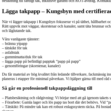
besiktning till färdigt tak, inklusive garanti och ROT-avdrag. Kontakta 
Lägga takpapp – Kungsbyn med certifierade
När vi lägger takpapp i Kungsbyn fokuserar vi på täthet, hållbarhet o
Rätt uppvik mot väggar, skorstenar och kanaler, samt täta brunnar och a
och låglutande tak.
Våra vanligaste tjänster:
– bränna ytpapp
– tätskikt för tak
– asfaltstak
– gummimatta/duk för tak
– lägga papp på befintligt papptak “papp på papp”
– genomföringar (skorstenar, kanaler)
Du får material av hög kvalitet från ledande tillverkare, fackmässig i
planeras i etapper för minimal påverkan. Vi hjälper gärna till med råd
Så går en professionell takpappsläggning till
– Platsbesiktning och rådgivning: Vi börjar med att gå igenom takets sk
– Förarbete: Gamla lager och lös papp tas bort där det behövs. Vid “pap
– Tätskikt: På mindre tak kan ett robust enlagssystem räcka. På bosta