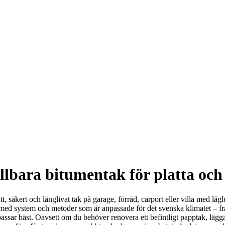
lbara bitumentak för platta och
tt, säkert och långlivat tak på garage, förråd, carport eller villa med låg
d system och metoder som är anpassade för det svenska klimatet – från h
sar bäst. Oavsett om du behöver renovera ett befintligt papptak, lägga “p