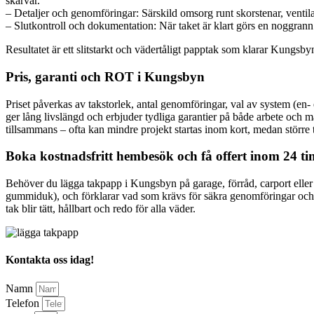
skarvar.
– Detaljer och genomföringar: Särskild omsorg runt skorstenar, venti
– Slutkontroll och dokumentation: När taket är klart görs en noggran
Resultatet är ett slitstarkt och vädertåligt papptak som klarar Kungs
Pris, garanti och ROT i Kungsbyn
Priset påverkas av takstorlek, antal genomföringar, val av system (en- e
ger lång livslängd och erbjuder tydliga garantier på både arbete och m
tillsammans – ofta kan mindre projekt startas inom kort, medan större t
Boka kostnadsfritt hembesök och få offert inom 24 t
Behöver du lägga takpapp i Kungsbyn på garage, förråd, carport eller 
gummiduk), och förklarar vad som krävs för säkra genomföringar och lång
tak blir tätt, hållbart och redo för alla väder.
Kontakta oss idag!
Namn
Telefon