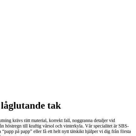
 låglutande tak
lutning krävs rätt material, korrekt fall, noggranna detaljer vid
östregn till kraftig vårsol och vinterkyla. Vår specialitet är SBS-
app på papp” eller få ett helt nytt tätskikt hjälper vi dig från första