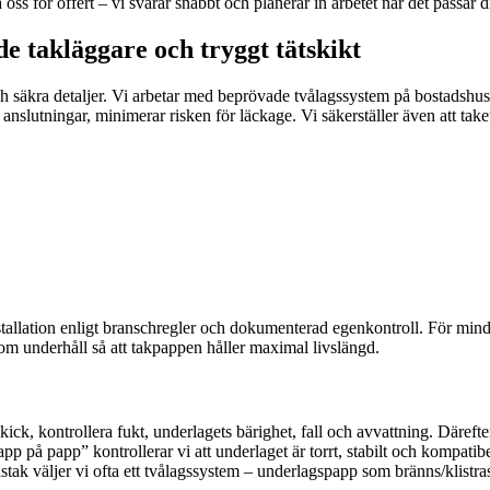
oss för offert – vi svarar snabbt och planerar in arbetet när det passar d
 takläggare och tryggt tätskikt
ch säkra detaljer. Vi arbetar med beprövade tvålagssystem på bostadshus
nslutningar, minimerar risken för läckage. Vi säkerställer även att taket
nstallation enligt branschregler och dokumenterad egenkontroll. För mind
 om underhåll så att takpappen håller maximal livslängd.
ick, kontrollera fukt, underlagets bärighet, fall och avvattning. Däreft
p på papp” kontrollerar vi att underlaget är torrt, stabilt och kompatibe
dstak väljer vi ofta ett tvålagssystem – underlagspapp som bränns/klistr