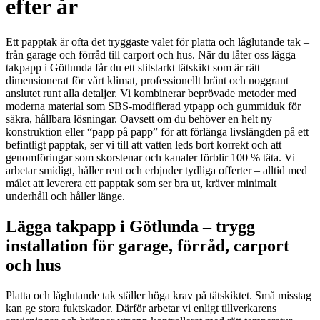
efter år
Ett papptak är ofta det tryggaste valet för platta och låglutande tak –
från garage och förråd till carport och hus. När du låter oss lägga
takpapp i Götlunda får du ett slitstarkt tätskikt som är rätt
dimensionerat för vårt klimat, professionellt bränt och noggrant
anslutet runt alla detaljer. Vi kombinerar beprövade metoder med
moderna material som SBS-modifierad ytpapp och gummiduk för
säkra, hållbara lösningar. Oavsett om du behöver en helt ny
konstruktion eller “papp på papp” för att förlänga livslängden på ett
befintligt papptak, ser vi till att vatten leds bort korrekt och att
genomföringar som skorstenar och kanaler förblir 100 % täta. Vi
arbetar smidigt, håller rent och erbjuder tydliga offerter – alltid med
målet att leverera ett papptak som ser bra ut, kräver minimalt
underhåll och håller länge.
Lägga takpapp i Götlunda – trygg
installation för garage, förråd, carport
och hus
Platta och låglutande tak ställer höga krav på tätskiktet. Små misstag
kan ge stora fuktskador. Därför arbetar vi enligt tillverkarens