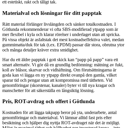
ett estetiskt, rakt och tåligt tak.
Materialval och lösningar för ditt papptak
Rätt material förlänger livslängden och sänker totalkostnaden. I
Götlunda rekommenderar vi ofta SBS-modifierad ytpapp som är
mer flexibel i kyla och klarar rörelser i underlaget utan att spricka.
På vissa objekt är asfaltstak det mest kostnadseffektiva valet, medan
gummimatta/duk för tak (t.ex. EPDM) passar där stora, obrutna ytor
och många detaljer kräver extra smidighet.
Har du ett äldre papptak i gott skick kan “papp på papp” vara ett
smart alternativ. Vi gör då en grundlig bedömning: mätning av fukt,
koll av blåsor, skarvar och vidhäftning. Om förutsättningarna är
goda kan vi lägga en ny ytpapp direkt ovanpå den gamla, vilket
sparar tid och pengar utan att kompromissa med tätheten. Vid
genomföringar (skorstenar, kanaler) byter vi till nya kragar och
manschetter för att säkerställa en långsiktig lösning.
Pris, ROT-avdrag och offert i Götlunda
Kostnaden för att lägga takpapp beror på yta, underarbete, antal
genomföringar och materialval. Vi lämnar alltid fast pris efter
besiktning och hjälper dig nyttja ROT-avdraget när det är möjligt.
Målet är maximal täthet och hållbarhet per investerad krona – inte