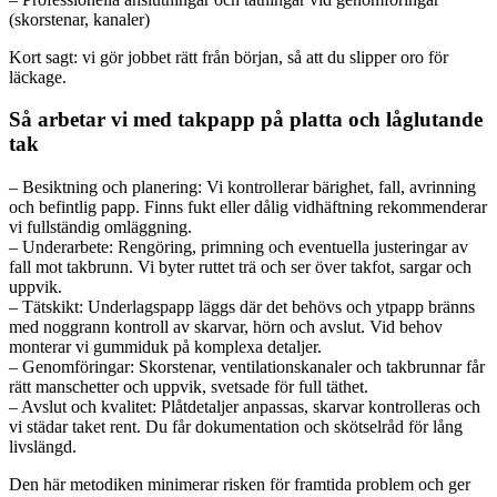
(skorstenar, kanaler)
Kort sagt: vi gör jobbet rätt från början, så att du slipper oro för
läckage.
Så arbetar vi med takpapp på platta och låglutande
tak
– Besiktning och planering: Vi kontrollerar bärighet, fall, avrinning
och befintlig papp. Finns fukt eller dålig vidhäftning rekommenderar
vi fullständig omläggning.
– Underarbete: Rengöring, primning och eventuella justeringar av
fall mot takbrunn. Vi byter ruttet trä och ser över takfot, sargar och
uppvik.
– Tätskikt: Underlagspapp läggs där det behövs och ytpapp bränns
med noggrann kontroll av skarvar, hörn och avslut. Vid behov
monterar vi gummiduk på komplexa detaljer.
– Genomföringar: Skorstenar, ventilationskanaler och takbrunnar får
rätt manschetter och uppvik, svetsade för full täthet.
– Avslut och kvalitet: Plåtdetaljer anpassas, skarvar kontrolleras och
vi städar taket rent. Du får dokumentation och skötselråd för lång
livslängd.
Den här metodiken minimerar risken för framtida problem och ger