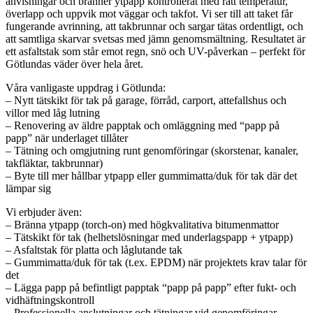
anvisningar och bränner ytpapp kontrollerat med rätt temperatur,
överlapp och uppvik mot väggar och takfot. Vi ser till att taket får
fungerande avrinning, att takbrunnar och sargar tätas ordentligt, och
att samtliga skarvar svetsas med jämn genomsmältning. Resultatet är
ett asfaltstak som står emot regn, snö och UV-påverkan – perfekt för
Götlundas väder över hela året.
Våra vanligaste uppdrag i Götlunda:
– Nytt tätskikt för tak på garage, förråd, carport, attefallshus och
villor med låg lutning
– Renovering av äldre papptak och omläggning med “papp på
papp” när underlaget tillåter
– Tätning och omgjutning runt genomföringar (skorstenar, kanaler,
takfläktar, takbrunnar)
– Byte till mer hållbar ytpapp eller gummimatta/duk för tak där det
lämpar sig
Vi erbjuder även:
– Bränna ytpapp (torch-on) med högkvalitativa bitumenmattor
– Tätskikt för tak (helhetslösningar med underlagspapp + ytpapp)
– Asfaltstak för platta och låglutande tak
– Gummimatta/duk för tak (t.ex. EPDM) när projektets krav talar för
det
– Lägga papp på befintligt papptak “papp på papp” efter fukt- och
vidhäftningskontroll
– Professionella anslutningar och tätningar vid genomföringar