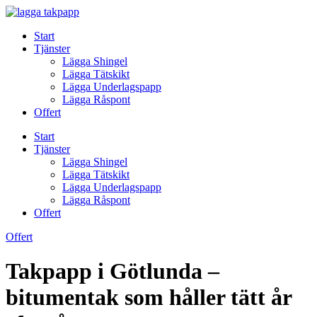
Skip
to
Start
content
Tjänster
Lägga Shingel
Lägga Tätskikt
Lägga Underlagspapp
Lägga Råspont
Offert
Start
Tjänster
Lägga Shingel
Lägga Tätskikt
Lägga Underlagspapp
Lägga Råspont
Offert
Offert
Takpapp i Götlunda –
bitumentak som håller tätt år