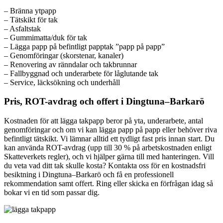
– Bränna ytpapp
– Tätskikt för tak
– Asfaltstak
– Gummimatta/duk för tak
– Lägga papp på befintligt papptak ”papp på papp”
– Genomföringar (skorstenar, kanaler)
– Renovering av ränndalar och takbrunnar
– Fallbyggnad och underarbete för låglutande tak
– Service, läcksökning och underhåll
Pris, ROT-avdrag och offert i Dingtuna–Barkarö
Kostnaden för att lägga takpapp beror på yta, underarbete, antal
genomföringar och om vi kan lägga papp på papp eller behöver riva
befintligt tätskikt. Vi lämnar alltid ett tydligt fast pris innan start. Du
kan använda ROT-avdrag (upp till 30 % på arbetskostnaden enligt
Skatteverkets regler), och vi hjälper gärna till med hanteringen. Vill
du veta vad ditt tak skulle kosta? Kontakta oss för en kostnadsfri
besiktning i Dingtuna–Barkarö och få en professionell
rekommendation samt offert. Ring eller skicka en förfrågan idag så
bokar vi en tid som passar dig.