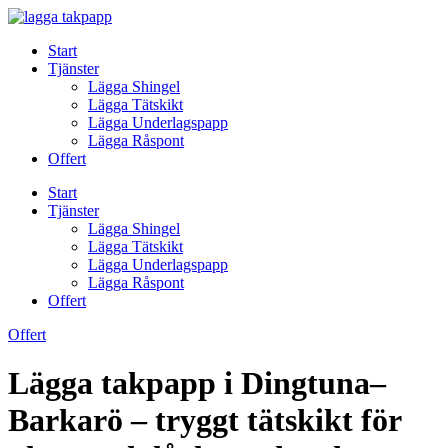
Skip
to
Start
content
Tjänster
Lägga Shingel
Lägga Tätskikt
Lägga Underlagspapp
Lägga Råspont
Offert
Start
Tjänster
Lägga Shingel
Lägga Tätskikt
Lägga Underlagspapp
Lägga Råspont
Offert
Offert
Lägga takpapp i Dingtuna–
Barkarö – tryggt tätskikt för