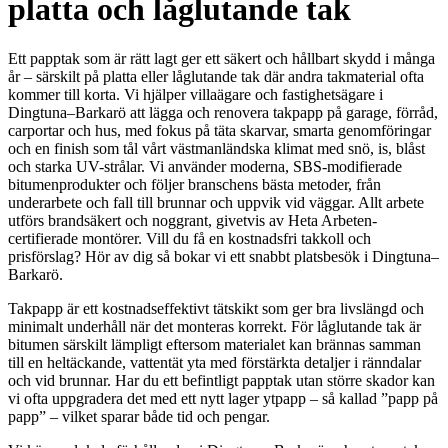
platta och låglutande tak
Ett papptak som är rätt lagt ger ett säkert och hållbart skydd i många
år – särskilt på platta eller låglutande tak där andra takmaterial ofta
kommer till korta. Vi hjälper villaägare och fastighetsägare i
Dingtuna–Barkarö att lägga och renovera takpapp på garage, förråd,
carportar och hus, med fokus på täta skarvar, smarta genomföringar
och en finish som tål vårt västmanländska klimat med snö, is, blåst
och starka UV-strålar. Vi använder moderna, SBS-modifierade
bitumenprodukter och följer branschens bästa metoder, från
underarbete och fall till brunnar och uppvik vid väggar. Allt arbete
utförs brandsäkert och noggrant, givetvis av Heta Arbeten-
certifierade montörer. Vill du få en kostnadsfri takkoll och
prisförslag? Hör av dig så bokar vi ett snabbt platsbesök i Dingtuna–
Barkarö.
Takpapp är ett kostnadseffektivt tätskikt som ger bra livslängd och
minimalt underhåll när det monteras korrekt. För låglutande tak är
bitumen särskilt lämpligt eftersom materialet kan brännas samman
till en heltäckande, vattentät yta med förstärkta detaljer i ränndalar
och vid brunnar. Har du ett befintligt papptak utan större skador kan
vi ofta uppgradera det med ett nytt lager ytpapp – så kallad ”papp på
papp” – vilket sparar både tid och pengar.