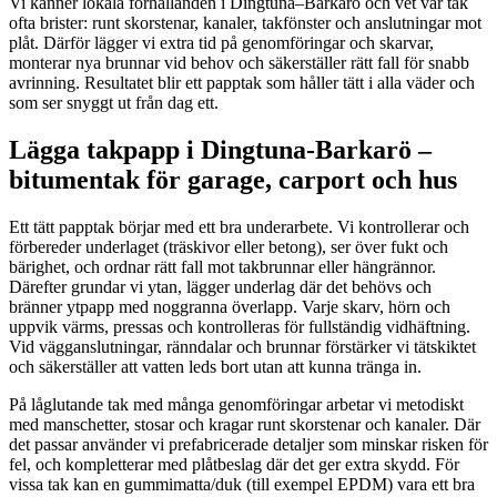
Vi känner lokala förhållanden i Dingtuna–Barkarö och vet var tak
ofta brister: runt skorstenar, kanaler, takfönster och anslutningar mot
plåt. Därför lägger vi extra tid på genomföringar och skarvar,
monterar nya brunnar vid behov och säkerställer rätt fall för snabb
avrinning. Resultatet blir ett papptak som håller tätt i alla väder och
som ser snyggt ut från dag ett.
Lägga takpapp i Dingtuna-Barkarö –
bitumentak för garage, carport och hus
Ett tätt papptak börjar med ett bra underarbete. Vi kontrollerar och
förbereder underlaget (träskivor eller betong), ser över fukt och
bärighet, och ordnar rätt fall mot takbrunnar eller hängrännor.
Därefter grundar vi ytan, lägger underlag där det behövs och
bränner ytpapp med noggranna överlapp. Varje skarv, hörn och
uppvik värms, pressas och kontrolleras för fullständig vidhäftning.
Vid vägganslutningar, ränndalar och brunnar förstärker vi tätskiktet
och säkerställer att vatten leds bort utan att kunna tränga in.
På låglutande tak med många genomföringar arbetar vi metodiskt
med manschetter, stosar och kragar runt skorstenar och kanaler. Där
det passar använder vi prefabricerade detaljer som minskar risken för
fel, och kompletterar med plåtbeslag där det ger extra skydd. För
vissa tak kan en gummimatta/duk (till exempel EPDM) vara ett bra