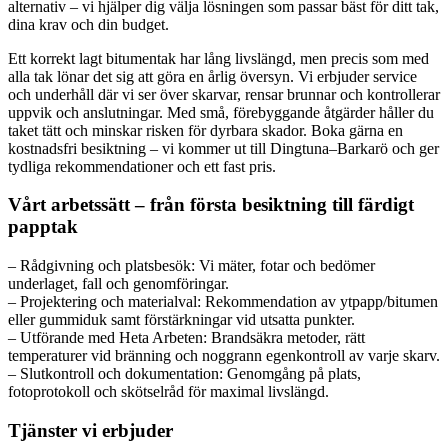
alternativ – vi hjälper dig välja lösningen som passar bäst för ditt tak,
dina krav och din budget.
Ett korrekt lagt bitumentak har lång livslängd, men precis som med
alla tak lönar det sig att göra en årlig översyn. Vi erbjuder service
och underhåll där vi ser över skarvar, rensar brunnar och kontrollerar
uppvik och anslutningar. Med små, förebyggande åtgärder håller du
taket tätt och minskar risken för dyrbara skador. Boka gärna en
kostnadsfri besiktning – vi kommer ut till Dingtuna–Barkarö och ger
tydliga rekommendationer och ett fast pris.
Vårt arbetssätt – från första besiktning till färdigt
papptak
– Rådgivning och platsbesök: Vi mäter, fotar och bedömer
underlaget, fall och genomföringar.
– Projektering och materialval: Rekommendation av ytpapp/bitumen
eller gummiduk samt förstärkningar vid utsatta punkter.
– Utförande med Heta Arbeten: Brandsäkra metoder, rätt
temperaturer vid bränning och noggrann egenkontroll av varje skarv.
– Slutkontroll och dokumentation: Genomgång på plats,
fotoprotokoll och skötselråd för maximal livslängd.
Tjänster vi erbjuder