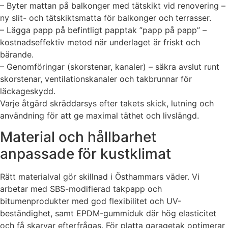
– Byter mattan på balkonger med tätskikt vid renovering –
ny slit- och tätskiktsmatta för balkonger och terrasser.
– Lägga papp på befintligt papptak ”papp på papp” –
kostnadseffektiv metod när underlaget är friskt och
bärande.
– Genomföringar (skorstenar, kanaler) – säkra avslut runt
skorstenar, ventilationskanaler och takbrunnar för
läckageskydd.
Varje åtgärd skräddarsys efter takets skick, lutning och
användning för att ge maximal täthet och livslängd.
Material och hållbarhet
anpassade för kustklimat
Rätt materialval gör skillnad i Östhammars väder. Vi
arbetar med SBS-modifierad takpapp och
bitumenprodukter med god flexibilitet och UV-
beständighet, samt EPDM-gummiduk där hög elasticitet
och få skarvar efterfrågas. För platta garagetak optimerar