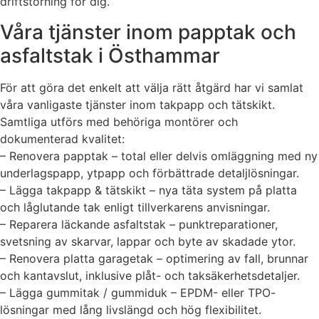
driftstörning för dig.
Våra tjänster inom papptak och
asfaltstak i Östhammar
För att göra det enkelt att välja rätt åtgärd har vi samlat
våra vanligaste tjänster inom takpapp och tätskikt.
Samtliga utförs med behöriga montörer och
dokumenterad kvalitet:
– Renovera papptak – total eller delvis omläggning med ny
underlagspapp, ytpapp och förbättrade detaljlösningar.
– Lägga takpapp & tätskikt – nya täta system på platta
och låglutande tak enligt tillverkarens anvisningar.
– Reparera läckande asfaltstak – punktreparationer,
svetsning av skarvar, lappar och byte av skadade ytor.
– Renovera platta garagetak – optimering av fall, brunnar
och kantavslut, inklusive plåt- och taksäkerhetsdetaljer.
– Lägga gummitak / gummiduk – EPDM- eller TPO-
lösningar med lång livslängd och hög flexibilitet.