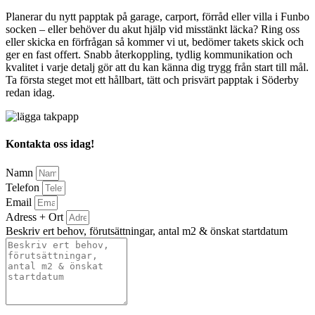
Planerar du nytt papptak på garage, carport, förråd eller villa i Funbo
socken – eller behöver du akut hjälp vid misstänkt läcka? Ring oss
eller skicka en förfrågan så kommer vi ut, bedömer takets skick och
ger en fast offert. Snabb återkoppling, tydlig kommunikation och
kvalitet i varje detalj gör att du kan känna dig trygg från start till mål.
Ta första steget mot ett hållbart, tätt och prisvärt papptak i Söderby
redan idag.
Kontakta oss idag!
Namn
Telefon
Email
Adress + Ort
Beskriv ert behov, förutsättningar, antal m2 & önskat startdatum
Bifoga gärna eventuella dokument, bilder eller ritningar