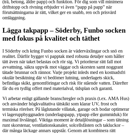
(trä, betong, äldre papp) och funktion. För dig som vill minimera
driftstopp och rivning erbjuder vi även “papp på papp” när
förutsättningarna är rätt, vilket ger en snabb, ren och prisvärd
omläggning.
Lägga takpapp – Söderby, Funbo socken
med fokus på kvalitet och täthet
I Söderby och kring Funbo socken är väderväxlingar och snö en
realitet. Därför bygger vi papptak med robusta detaljer som håller
tätt även när taket belastas och rör sig. Vi prioriterar rätt fall mot
avvattning, säkra uppvik mot väggar och skorsten samt noggrant
tätade brunnar och rännor. Varje projekt inleds med en kostnadsfri
okulär besiktning där vi bedömer lutning, underlagets skick,
befintliga skikt, genomföringar och risk för stående vatten. Därefter
får du en tydlig offert med materialval, tidsplan och garanti.
Vi arbetar enligt gällande branschregler och praxis (t.ex. AMA Hus)
och använder högkvalitativa tätskikt som klarar UV, frost och
termiska rörelser. På låglutande villatak, garage och bodar optimerar
vi lageruppbyggnaden (underlagspapp, ytpapp eller gummiduk) för
maximal livslängd. Viktiga moment är detaljlösningar – som tätning
runt skorstenar, ventilationskanaler, solcellsfästen och takluckor –
där många läckage annars uppstår. Genom att kombinera rätt