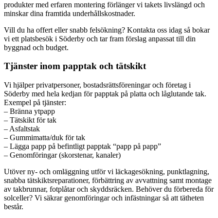
produkter med erfaren montering förlänger vi takets livslängd och
minskar dina framtida underhållskostnader.
Vill du ha offert eller snabb felsökning? Kontakta oss idag så bokar
vi ett platsbesök i Söderby och tar fram förslag anpassat till din
byggnad och budget.
Tjänster inom papptak och tätskikt
Vi hjälper privatpersoner, bostadsrättsföreningar och företag i
Söderby med hela kedjan för papptak på platta och låglutande tak.
Exempel på tjänster:
– Bränna ytpapp
– Tätskikt för tak
– Asfaltstak
– Gummimatta/duk för tak
– Lägga papp på befintligt papptak “papp på papp”
– Genomföringar (skorstenar, kanaler)
Utöver ny- och omläggning utför vi läckagesökning, punktlagning,
snabba tätskiktsreparationer, förbättring av avvattning samt montage
av takbrunnar, fotplåtar och skyddsräcken. Behöver du förbereda för
solceller? Vi säkrar genomföringar och infästningar så att tätheten
består.