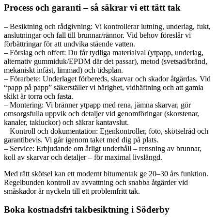
Process och garanti – så säkrar vi ett tätt tak
– Besiktning och rådgivning: Vi kontrollerar lutning, underlag, fukt,
anslutningar och fall till brunnar/rännor. Vid behov föreslår vi
förbättringar för att undvika stående vatten.
– Förslag och offert: Du får tydliga materialval (ytpapp, underlag,
alternativ gummiduk/EPDM där det passar), metod (svetsad/bränd,
mekaniskt infäst, limmad) och tidsplan.
– Förarbete: Underlaget förbereds, skarvar och skador åtgärdas. Vid
“papp på papp” säkerställer vi bärighet, vidhäftning och att gamla
skikt är torra och fasta.
– Montering: Vi bränner ytpapp med rena, jämna skarvar, gör
omsorgsfulla uppvik och detaljer vid genomföringar (skorstenar,
kanaler, takluckor) och säkrar kantavslut.
– Kontroll och dokumentation: Egenkontroller, foto, skötselråd och
garantibevis. Vi går igenom taket med dig på plats.
– Service: Erbjudande om årligt underhåll – rensning av brunnar,
koll av skarvar och detaljer – för maximal livslängd.
Med rätt skötsel kan ett modernt bitumentak ge 20–30 års funktion.
Regelbunden kontroll av avvattning och snabba åtgärder vid
småskador är nyckeln till ett problemfritt tak.
Boka kostnadsfri takbesiktning i Söderby