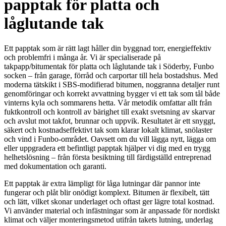
papptak för platta och
låglutande tak
Ett papptak som är rätt lagt håller din byggnad torr, energieffektiv
och problemfri i många år. Vi är specialiserade på
takpapp/bitumentak för platta och låglutande tak i Söderby, Funbo
socken – från garage, förråd och carportar till hela bostadshus. Med
moderna tätskikt i SBS-modifierad bitumen, noggranna detaljer runt
genomföringar och korrekt avvattning bygger vi ett tak som tål både
vinterns kyla och sommarens hetta. Vår metodik omfattar allt från
fuktkontroll och kontroll av bärighet till exakt svetsning av skarvar
och avslut mot takfot, brunnar och uppvik. Resultatet är ett snyggt,
säkert och kostnadseffektivt tak som klarar lokalt klimat, snölaster
och vind i Funbo-området. Oavsett om du vill lägga nytt, lägga om
eller uppgradera ett befintligt papptak hjälper vi dig med en trygg
helhetslösning – från första besiktning till färdigställd entreprenad
med dokumentation och garanti.
Ett papptak är extra lämpligt för låga lutningar där pannor inte
fungerar och plåt blir onödigt komplext. Bitumen är flexibelt, tätt
och lätt, vilket skonar underlaget och oftast ger lägre total kostnad.
Vi använder material och infästningar som är anpassade för nordiskt
klimat och väljer monteringsmetod utifrån takets lutning, underlag