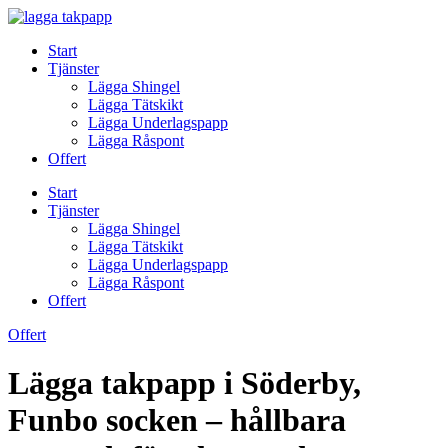
Skip
to
Start
content
Tjänster
Lägga Shingel
Lägga Tätskikt
Lägga Underlagspapp
Lägga Råspont
Offert
Start
Tjänster
Lägga Shingel
Lägga Tätskikt
Lägga Underlagspapp
Lägga Råspont
Offert
Offert
Lägga takpapp i Söderby,
Funbo socken – hållbara