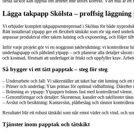
flesta läckor kan uppstå om arbetet inte utförs korrekt. Vårt mål är ett
Lägga takpapp Skölsta – proffsig läggning 
Vi erbjuder komplett takpappsentreprenad i Skölsta för både nyprodukti
Rätt installerad ytpapp ger ett flexibelt tätskikt som rör sig med unde
anpassar produktval efter takets lutning och exponering, och följer tillv
Inför varje projekt gör vi en noggrann takbesiktning: vi kontrollerar 
underlagspapp och påbränd ytpapp – och planerar alla detaljer såsom u
och kostnad, förutsatt att underlaget är friskt och uppfyller krav. Arbet
Så bygger vi ett tätt papptak – steg för steg
– Underarbete och fall: Vi säkerställer att taket har rätt lutning och ett
– Primer och underlag: Ytan primas för optimal vidhäftning. Därefter
– Bränning av ytpapp: Ytpappen bränns fast med kontrollerad värme. S
– Genomföringar och detaljer: Skorstenar, kanaler och takfönster täta
– Avslut och besiktning: Kantavslut, plåtbeslag och rännor kontrollera
Resultatet blir ett robust tätskikt som står emot väder och vind, och s
Tjänster inom papptak och tätskikt