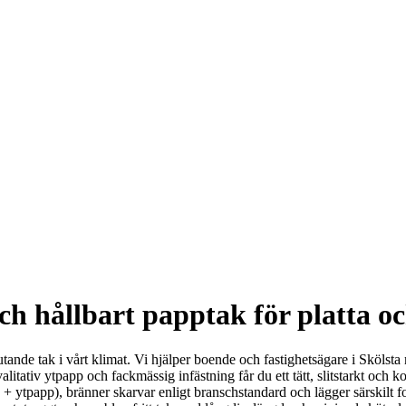
ch hållbart papptak för platta o
åglutande tak i vårt klimat. Vi hjälper boende och fastighetsägare i Sköl
alitativ ytpapp och fackmässig infästning får du ett tätt, slitstarkt och 
+ ytpapp), bränner skarvar enligt branschstandard och lägger särskilt 