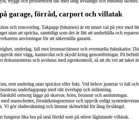
 tyst, tryggt och problemfritt tak med lång livslängd och minimal skötsel.
på garage, förråd, carport och villatak
on och renovering. Takpapp (bitumen) är ett smart val på ytor med liten 
rlaget utan att spricka, samtidigt som det är lätt att underhålla och re
erkarens anvisningar för att säkerställa garanti.
bärighet, underlag, fall mot brunnar/rännor och eventuella fuktskador. D
ppvik mot vägg, kantavslut och skydd kring genomföringar. På befintlig
et dokumenteras och avslutas med egenkontroll, så att du vet att taket är ko
 fast, rent underlag utan sprickor eller fukt. Vid behov justerar vi fall oc
 monteras underlagspapp med rätt överlapp och infästning.
ärskild omsorg läggs på skarvar, hörn, brunnar och anslutningar.
s med manschetter, förstärkningsremsor och uppvik enligt systemleverant
s. Vi gör slutbesiktning och lämnar skötselråd för lång livslängd.
om fungerar lika bra på små förråd som på större låglutande villatak.