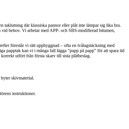
taklutning där klassiska pannor eller plåt inte lämpar sig lika bra.
parera vid behov. Vi arbetar med APP- och SBS-modifierad bitumen,
ärefter föreslår vi rätt uppbyggnad – ofta en tvålagstäckning med
a papptak kan vi i många fall lägga “papp på papp” för att spara tid
rrekt utfört från första skarv till sista plåtbeslag.
h byter skivmaterial.
örens instruktioner.