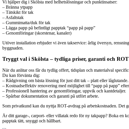
Vi hjälper dig i Skölsta med helhetslösningar och punktinsatser:
– Bränna ytpapp
– Tätskikt för tak
– Asfaltstak
– Gummimatta/duk för tak
– Lägga papp på befintligt papptak “papp på papp”
– Genomföringar (skorstenar, kanaler)
Utöver installation erbjuder vi även takservice: årlig översyn, rensni
byggnaden.
Tryggt val i Skölsta – tydliga priser, garanti och ROT
När du anlitar oss får du tydlig offert, tidsplan och materialval specifi
Du kan förvänta dig:
– Rådgivning om bästa lösning för just ditt tak – platt eller låglutande.
– Kostnadseffektiv renovering med möjlighet till “papp på papp” efter 
– Professionell hantering av genomföringar, uppvik och kantdetaljer.
– Spårbar dokumentation och garanti på utfört arbete.
Som privatkund kan du nyttja ROT-avdrag på arbetskostnaden. Det gör in
Är ditt garage-, carport- eller villatak redo för ny takpapp? Boka en ko
papptak tätt, snyggt och hållbart.