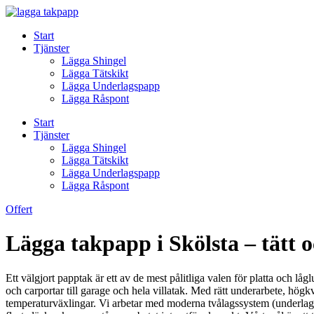
Skip
to
Start
content
Tjänster
Lägga Shingel
Lägga Tätskikt
Lägga Underlagspapp
Lägga Råspont
Start
Tjänster
Lägga Shingel
Lägga Tätskikt
Lägga Underlagspapp
Lägga Råspont
Offert
Lägga takpapp i Skölsta – tätt o
Ett välgjort papptak är ett av de mest pålitliga valen för platta och l
och carportar till garage och hela villatak. Med rätt underarbete, högkv
temperaturväxlingar. Vi arbetar med moderna tvålagssystem (underlag 