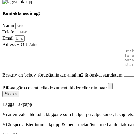
Kontakta oss idag!
Namn
Telefon
Email
Adress + Ort
Beskriv ert behov, förutsättningar, antal m2 & önskat startdatum
Bifoga gärna eventuella dokument, bilder eller ritningar
Bifoga gärna eventuella dokument, bilder eller ritningar
Skicka
Lägga Takpapp
Vi är en väletablerad takläggare som hjälper privatpersoner, fastighet
Vi är specialister inom takpapp & men arbetar även med andra takmate