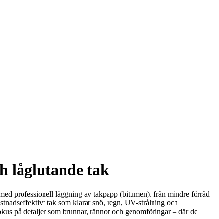
ch låglutande tak
sta med professionell läggning av takpapp (bitumen), från mindre förråd
kostnadseffektivt tak som klarar snö, regn, UV-strålning och
fokus på detaljer som brunnar, rännor och genomföringar – där de