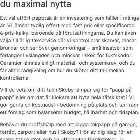
du maximal nytta
Ett väl utfört papptak är en investering som håller i många
år. Vi lämnar tydlig offert med fast pris eller specificerad
à-pris-kalkyl beroende på förutsättningarna. Du kan även
välja till årlig takservice där vi kontrollerar skarvar, rensar
brunnar och ser över genomföringar – små insatser som
förlänger livslängden och minskar risken för fuktskador.
Garantier lämnas enligt material- och systemkrav, och du
får alltid rådgivning om hur du sköter ditt tak mellan
kontrollerna.
Vill du veta om ditt tak i Skoby lämpar sig för “papp på
papp” eller om det är klokare att byta hela tätskiktet? Vi
gör gärna en kostnadsfri bedömning på plats och tar fram
ett förslag som balanserar budget, hållbarhet och tidsplan.
Behöver du proffshjälp med att lägga takpapp på garage,
förråd, carport eller hus i Skoby? Hör av dig idag för en
snabb takkontroll och en offert utan förpliktelser. Ju