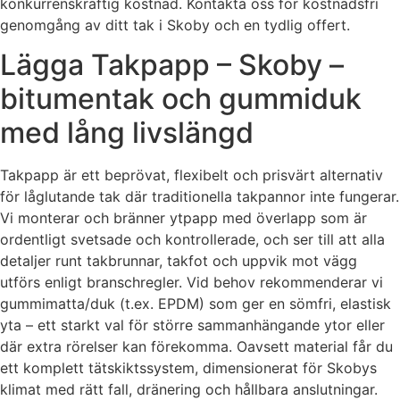
konkurrenskraftig kostnad. Kontakta oss för kostnadsfri
genomgång av ditt tak i Skoby och en tydlig offert.
Lägga Takpapp – Skoby –
bitumentak och gummiduk
med lång livslängd
Takpapp är ett beprövat, flexibelt och prisvärt alternativ
för låglutande tak där traditionella takpannor inte fungerar.
Vi monterar och bränner ytpapp med överlapp som är
ordentligt svetsade och kontrollerade, och ser till att alla
detaljer runt takbrunnar, takfot och uppvik mot vägg
utförs enligt branschregler. Vid behov rekommenderar vi
gummimatta/duk (t.ex. EPDM) som ger en sömfri, elastisk
yta – ett starkt val för större sammanhängande ytor eller
där extra rörelser kan förekomma. Oavsett material får du
ett komplett tätskiktssystem, dimensionerat för Skobys
klimat med rätt fall, dränering och hållbara anslutningar.