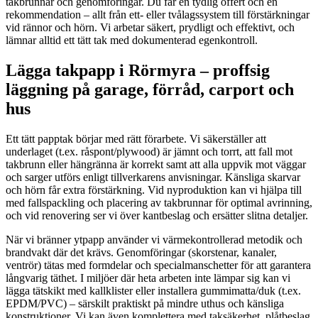
takbrunnar och genomföringar. Du får en tydlig offert och en
rekommendation – allt från ett- eller tvålagssystem till förstärkningar
vid rännor och hörn. Vi arbetar säkert, prydligt och effektivt, och
lämnar alltid ett tätt tak med dokumenterad egenkontroll.
Lägga takpapp i Rörmyra – proffsig
läggning på garage, förråd, carport och
hus
Ett tätt papptak börjar med rätt förarbete. Vi säkerställer att
underlaget (t.ex. råspont/plywood) är jämnt och torrt, att fall mot
takbrunn eller hängränna är korrekt samt att alla uppvik mot väggar
och sarger utförs enligt tillverkarens anvisningar. Känsliga skarvar
och hörn får extra förstärkning. Vid nyproduktion kan vi hjälpa till
med fallspackling och placering av takbrunnar för optimal avrinning,
och vid renovering ser vi över kantbeslag och ersätter slitna detaljer.
När vi bränner ytpapp använder vi värmekontrollerad metodik och
brandvakt där det krävs. Genomföringar (skorstenar, kanaler,
ventrör) tätas med formdelar och specialmanschetter för att garantera
långvarig täthet. I miljöer där heta arbeten inte lämpar sig kan vi
lägga tätskikt med kallklister eller installera gummimatta/duk (t.ex.
EPDM/PVC) – särskilt praktiskt på mindre uthus och känsliga
konstruktioner. Vi kan även komplettera med taksäkerhet, plåtbeslag