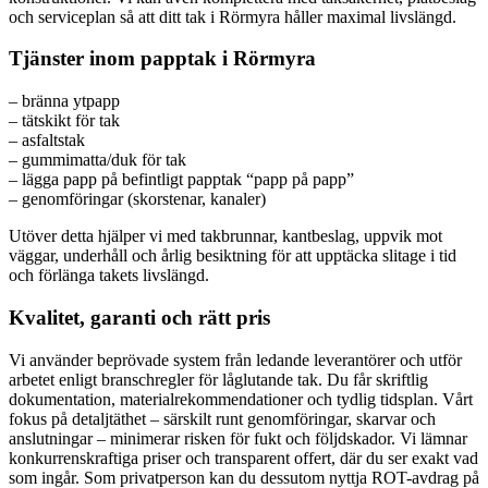
och serviceplan så att ditt tak i Rörmyra håller maximal livslängd.
Tjänster inom papptak i Rörmyra
– bränna ytpapp
– tätskikt för tak
– asfaltstak
– gummimatta/duk för tak
– lägga papp på befintligt papptak “papp på papp”
– genomföringar (skorstenar, kanaler)
Utöver detta hjälper vi med takbrunnar, kantbeslag, uppvik mot
väggar, underhåll och årlig besiktning för att upptäcka slitage i tid
och förlänga takets livslängd.
Kvalitet, garanti och rätt pris
Vi använder beprövade system från ledande leverantörer och utför
arbetet enligt branschregler för låglutande tak. Du får skriftlig
dokumentation, materialrekommendationer och tydlig tidsplan. Vårt
fokus på detaljtäthet – särskilt runt genomföringar, skarvar och
anslutningar – minimerar risken för fukt och följdskador. Vi lämnar
konkurrenskraftiga priser och transparent offert, där du ser exakt vad
som ingår. Som privatperson kan du dessutom nyttja ROT-avdrag på