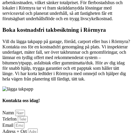
arbetskostnaden, vilket sänker totalpriset. För flerbostadshus och
lokaler i Rörmyra tar vi fram skräddarsydda lösningar med
serviceavtal och planerat underhåll, så att fastigheten får ett
förutsägbart underhållsflöde och en trygg livscykelkostnad.
Boka kostnadsfri takbesiktning i Rörmyra
Vill du lägga takpapp på garage, förråd, carport eller hus i Rörmyra?
Kontakta oss för en kostnadsfri genomgång på plats. Vi inspekterar
underlaget, mäter fall, ser över takbrunnar och genomföringar, och
lämnar en tydlig offert med rekommenderat system –
bitumen/ytpapp, asfaltstak eller gummimatta/duk. Hör av dig idag
för snabb hjälp, trygga garantier och ett papptak som håller tätt
länge. Vi har korta ledtider i Rörmyra med omnejd och hjälper dig
hela vägen från planering till färdigt, tätt tak.
Kontakta oss idag!
Namn
Telefon
Email
Adress + Ort