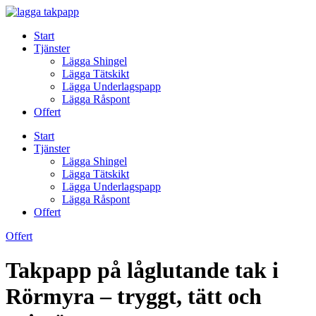
Skip
to
Start
content
Tjänster
Lägga Shingel
Lägga Tätskikt
Lägga Underlagspapp
Lägga Råspont
Offert
Start
Tjänster
Lägga Shingel
Lägga Tätskikt
Lägga Underlagspapp
Lägga Råspont
Offert
Offert
Takpapp på låglutande tak i
Rörmyra – tryggt, tätt och