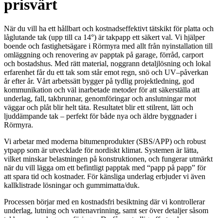
prisvärt
När du vill ha ett hållbart och kostnadseffektivt tätskikt för platta och
låglutande tak (upp till ca 14°) är takpapp ett säkert val. Vi hjälper
boende och fastighetsägare i Rörmyra med allt från nyinstallation till
omläggning och renovering av papptak på garage, förråd, carport
och bostadshus. Med rätt material, noggrann detaljlösning och lokal
erfarenhet får du ett tak som står emot regn, snö och UV–påverkan
år efter år. Vårt arbetssätt bygger på tydlig projektledning, god
kommunikation och väl inarbetade metoder för att säkerställa att
underlag, fall, takbrunnar, genomföringar och anslutningar mot
väggar och plåt blir helt täta. Resultatet blir ett stilrent, lätt och
ljuddämpande tak – perfekt för både nya och äldre byggnader i
Rörmyra.
Vi arbetar med moderna bitumenprodukter (SBS/APP) och robust
ytpapp som är utvecklade för nordiskt klimat. Systemen är lätta,
vilket minskar belastningen på konstruktionen, och fungerar utmärkt
när du vill lägga om ett befintligt papptak med “papp på papp” för
att spara tid och kostnader. För känsliga underlag erbjuder vi även
kallklistrade lösningar och gummimatta/duk.
Processen börjar med en kostnadsfri besiktning där vi kontrollerar
underlag, lutning och vattenavrinning, samt ser över detaljer såsom