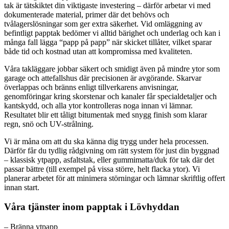
tak är tätskiktet din viktigaste investering – därför arbetar vi med
dokumenterade material, primer där det behövs och
tvålagerslösningar som ger extra säkerhet. Vid omläggning av
befintligt papptak bedömer vi alltid bärighet och underlag och kan i
många fall lägga “papp på papp” när skicket tillåter, vilket sparar
både tid och kostnad utan att kompromissa med kvaliteten.
Våra takläggare jobbar säkert och smidigt även på mindre ytor som
garage och attefallshus där precisionen är avgörande. Skarvar
överlappas och bränns enligt tillverkarens anvisningar,
genomföringar kring skorstenar och kanaler får specialdetaljer och
kantskydd, och alla ytor kontrolleras noga innan vi lämnar.
Resultatet blir ett tåligt bitumentak med snygg finish som klarar
regn, snö och UV-strålning.
Vi är måna om att du ska känna dig trygg under hela processen.
Därför får du tydlig rådgivning om rätt system för just din byggnad
– klassisk ytpapp, asfaltstak, eller gummimatta/duk för tak där det
passar bättre (till exempel på vissa större, helt flacka ytor). Vi
planerar arbetet för att minimera störningar och lämnar skriftlig offert
innan start.
Våra tjänster inom papptak i Lövhyddan
– Bränna ytpapp