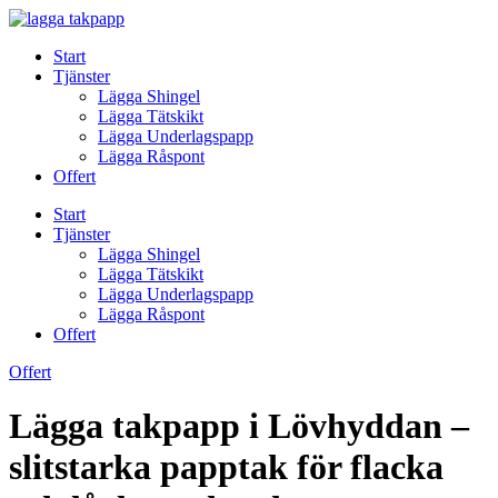
Skip
to
Start
content
Tjänster
Lägga Shingel
Lägga Tätskikt
Lägga Underlagspapp
Lägga Råspont
Offert
Start
Tjänster
Lägga Shingel
Lägga Tätskikt
Lägga Underlagspapp
Lägga Råspont
Offert
Offert
Lägga takpapp i Lövhyddan –
slitstarka papptak för flacka