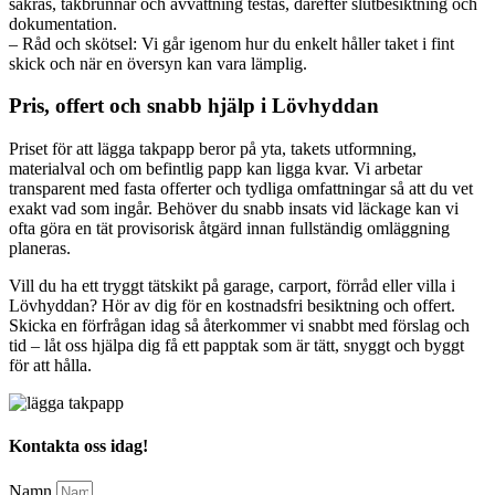
säkras, takbrunnar och avvattning testas, därefter slutbesiktning och
dokumentation.
– Råd och skötsel: Vi går igenom hur du enkelt håller taket i fint
skick och när en översyn kan vara lämplig.
Pris, offert och snabb hjälp i Lövhyddan
Priset för att lägga takpapp beror på yta, takets utformning,
materialval och om befintlig papp kan ligga kvar. Vi arbetar
transparent med fasta offerter och tydliga omfattningar så att du vet
exakt vad som ingår. Behöver du snabb insats vid läckage kan vi
ofta göra en tät provisorisk åtgärd innan fullständig omläggning
planeras.
Vill du ha ett tryggt tätskikt på garage, carport, förråd eller villa i
Lövhyddan? Hör av dig för en kostnadsfri besiktning och offert.
Skicka en förfrågan idag så återkommer vi snabbt med förslag och
tid – låt oss hjälpa dig få ett papptak som är tätt, snyggt och byggt
för att hålla.
Kontakta oss idag!
Namn