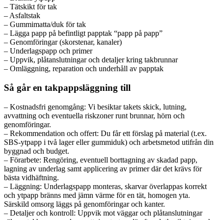
– Tätskikt för tak
– Asfaltstak
– Gummimatta/duk för tak
– Lägga papp på befintligt papptak “papp på papp”
– Genomföringar (skorstenar, kanaler)
– Underlagspapp och primer
– Uppvik, plåtanslutningar och detaljer kring takbrunnar
– Omläggning, reparation och underhåll av papptak
Så går en takpappsläggning till
– Kostnadsfri genomgång: Vi besiktar takets skick, lutning,
avvattning och eventuella riskzoner runt brunnar, hörn och
genomföringar.
– Rekommendation och offert: Du får ett förslag på material (t.ex.
SBS-ytpapp i två lager eller gummiduk) och arbetsmetod utifrån din
byggnad och budget.
– Förarbete: Rengöring, eventuell borttagning av skadad papp,
lagning av underlag samt applicering av primer där det krävs för
bästa vidhäftning.
– Läggning: Underlagspapp monteras, skarvar överlappas korrekt
och ytpapp bränns med jämn värme för en tät, homogen yta.
Särskild omsorg läggs på genomföringar och kanter.
– Detaljer och kontroll: Uppvik mot väggar och plåtanslutningar