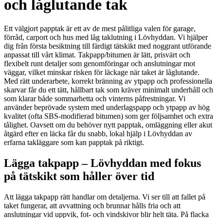
och låglutande tak
Ett välgjort papptak är ett av de mest pålitliga valen för garage,
förråd, carport och hus med låg taklutning i Lövhyddan. Vi hjälper
dig från första besiktning till färdigt tätskikt med noggrant utförande
anpassat till vårt klimat. Takpapp/bitumen är lätt, prisvärt och
flexibelt runt detaljer som genomföringar och anslutningar mot
väggar, vilket minskar risken för läckage när taket är låglutande.
Med rätt underarbete, korrekt bränning av ytpapp och professionella
skarvar får du ett tätt, hållbart tak som kräver minimalt underhåll och
som klarar både sommarhetta och vinterns påfrestningar. Vi
använder beprövade system med underlagspapp och ytpapp av hög
kvalitet (ofta SBS-modifierad bitumen) som ger följsamhet och extra
tålighet. Oavsett om du behöver nytt papptak, omläggning eller akut
åtgärd efter en läcka får du snabb, lokal hjälp i Lövhyddan av
erfarna takläggare som kan papptak på riktigt.
Lägga takpapp – Lövhyddan med fokus
på tätskikt som håller över tid
Att lägga takpapp rätt handlar om detaljerna. Vi ser till att fallet på
taket fungerar, att avvattning och brunnar hålls fria och att
anslutningar vid uppvik, fot- och vindskivor blir helt täta. På flacka