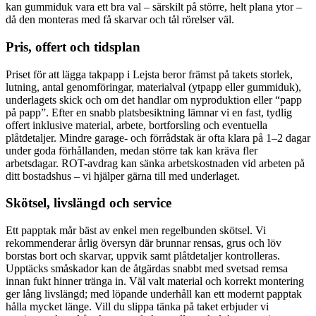
kan gummiduk vara ett bra val – särskilt på större, helt plana ytor –
då den monteras med få skarvar och tål rörelser väl.
Pris, offert och tidsplan
Priset för att lägga takpapp i Lejsta beror främst på takets storlek,
lutning, antal genomföringar, materialval (ytpapp eller gummiduk),
underlagets skick och om det handlar om nyproduktion eller “papp
på papp”. Efter en snabb platsbesiktning lämnar vi en fast, tydlig
offert inklusive material, arbete, bortforsling och eventuella
plåtdetaljer. Mindre garage- och förrådstak är ofta klara på 1–2 dagar
under goda förhållanden, medan större tak kan kräva fler
arbetsdagar. ROT-avdrag kan sänka arbetskostnaden vid arbeten på
ditt bostadshus – vi hjälper gärna till med underlaget.
Skötsel, livslängd och service
Ett papptak mår bäst av enkel men regelbunden skötsel. Vi
rekommenderar årlig översyn där brunnar rensas, grus och löv
borstas bort och skarvar, uppvik samt plåtdetaljer kontrolleras.
Upptäcks småskador kan de åtgärdas snabbt med svetsad remsa
innan fukt hinner tränga in. Väl valt material och korrekt montering
ger lång livslängd; med löpande underhåll kan ett modernt papptak
hålla mycket länge. Vill du slippa tänka på taket erbjuder vi