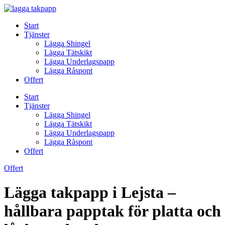
Skip
to
Start
content
Tjänster
Lägga Shingel
Lägga Tätskikt
Lägga Underlagspapp
Lägga Råspont
Offert
Start
Tjänster
Lägga Shingel
Lägga Tätskikt
Lägga Underlagspapp
Lägga Råspont
Offert
Offert
Lägga takpapp i Lejsta –
hållbara papptak för platta och