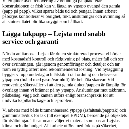
Vi erbjuder även renovering av befintliga papptak. När
konstruktionen är frisk kan vi lägga ny ytpapp ovanpå den gamla
(papp på papp), vilket sparar både tid och pengar. Innan arbetet
påbörjas kontrollerar vi bärighet, fukt, anslutningar och avrinning så
att slutresultatet blir lika snyggt som hållbart.
Lägga takpapp – Lejsta med snabb
service och garanti
När du anlitar oss i Lejsta får du en strukturerad process: vi börjar
med kostnadsfri kontroll och rådgivning på plats, mäter fall och ser
över avrinningen, går igenom genomföringar och detaljer och tar
fram en tydlig offert med rekommenderad lösning. Vid nyläggning
bygger vi upp underlag och tätskikt i rätt ordning och helsvetsar
ytpappen (bränd med gasol/varmluft) för helt täta skarvar. Vid
renovering säkerställer vi att den gamla duken/pappen är lämplig för
överlägg innan vi bränner på ny ytpapp. Anslutningar mot takbrunn,
plåtbeslag, vägg och kanten utförs enligt branschpraxis för att
undvika kapillärläckage och isproblem.
Vi arbetar med både bitumenbaserad ytpapp (asfaltstak/papptak) och
gummimatta/duk för tak (till exempel EPDM), beroende på objektets
förutsättningar. Tillsammans väljer vi material som passar Lejstas
klimat och din budget. Allt arbete utförs med fokus på säkerhet,