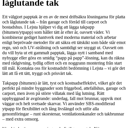
låglutande tak
Ett välgjort papptak är en av de mest driftsäkra lösningarna för platta
och låglutande tak – från garage och förråd till carport och
bostadshus. I Lejsta hjälper vi dig att lägga takpapp
(bitumen/ytpapp) som håller tätt år efter år, oavsett väder. Vi
kombinerar gediget hantverk med moderna material och arbetar
enligt beprövade metoder för att säkra ett tätskikt som både står emot
regn, snö och UV-strålning och samtidigt ser snyggt ut. Oavsett om
du vill byta ut ett gammalt papptak, lägga nytt i samband med
nybygge eller göra en smidig “papp på papp”-lösning, kan du räkna
med rådgivning, tydlig offert och en noggrann montering från start
till mål. Kontakta oss för kostnadsfri bedömning i Lejsta – vi gör det
lätt att få ett tätt, tryggt och prisvärt tak.
Takpapp (bitumen) är lätt, tyst och kostnadseffektivt, vilket gör det
perfekt på mindre byggnader som friggebod, attefallshus, garage och
carport, men även på större villatak med låg lutning. Rätt
uppbyggnad är avgörande: underlag, fall mot brunnar, uppvik mot
väggar och helt svetsade skarvar. Vi använder SBS-modifierad
ytpapp för flexibilitet och lång livslängd och utför alla
genomföringar – runt skorstenar, ventilationskanaler och takbrunnar
– med extra omsorg.