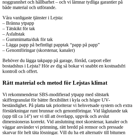
noggrannhet och hållbarhet – och vi lämnar tydliga garantier på
både material och utförande.
Våra vanligaste tjänster i Lejsta:
– Bränna ytpapp
– Tätskikt för tak
– Asfaltstak
– Gummimatta/duk för tak
– Lägga papp på befintligt papptak “papp på papp”
– Genomföringar (skorstenar, kanaler)
Behöver du lägga takpapp på garage, förråd, carport eller
bostadshus i Lejsta? Hör av dig så bokar vi snabbt en kostnadsfri
kontroll och offert.
Rätt material och metod för Lejstas klimat
Vi rekommenderar SBS-modifierad ytpapp med slitstark
skiffergranulat för bättre flexibilitet i kyla och högre UV-
beständighet. På platta tak prioriterar vi helsvetsade system och extra
förstärkningar runt brunnar och genomföringar. Vid låglutande tak
(upp till ca 14°) ser vi till att överlapp, uppvik och avslut
dimensioneras korrekt. Vid anslutning mot skorstenar, kanaler och
väggar använder vi primning, rätt bredd på remsor och pressade
skarvar för helt täta lösningar. Vill du ha ett alternativ till bitumen