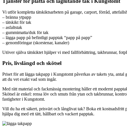
Tjänster för platta och låglutande tak i Kungstomt
Vi utför kompletta tätskiktsarbeten på garage, carport, förråd, attefalls
– bränna ytpapp
– tätskikt för tak
– asfaltstak
– gummimatta/duk för tak
– lägga papp på befintligt papptak “papp på papp”
– genomföringar (skorstenar, kanaler)
Utöver själva tätskiktet hjälper vi med fallförbättring, takbrunnar, fotpl
Pris, livslängd och skötsel
Priset för att lägga takpapp i Kungstomt påverkas av takets yta, antal g
att du vet exakt vad som ingår.
Med rätt material och fackmässig montering håller ett modernt papptak 
Skötsel är enkel: rensa löv och smuts från ytan och takbrunnar, kontr
fastigheter i Kungstomt.
Vill du ha ett säkert, prisvärt och långlivat tak? Boka ett kostnadsfri
hjälpa dig med ett tätt, hållbart och vackert papptak.