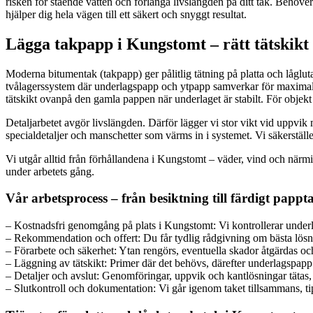
risken för stående vatten och förlänga livslängden på ditt tak. Behöver
hjälper dig hela vägen till ett säkert och snyggt resultat.
Lägga takpapp i Kungstomt – rätt tätskikt 
Moderna bitumentak (takpapp) ger pålitlig tätning på platta och låglu
tvålagerssystem där underlagspapp och ytpapp samverkar för maximal 
tätskikt ovanpå den gamla pappen när underlaget är stabilt. För objekt
Detaljarbetet avgör livslängden. Därför lägger vi stor vikt vid uppvik
specialdetaljer och manschetter som värms in i systemet. Vi säkerställ
Vi utgår alltid från förhållandena i Kungstomt – väder, vind och närmiljö
under arbetets gång.
Vår arbetsprocess – från besiktning till färdigt pappt
– Kostnadsfri genomgång på plats i Kungstomt: Vi kontrollerar underlag,
– Rekommendation och offert: Du får tydlig rådgivning om bästa lösni
– Förarbete och säkerhet: Ytan rengörs, eventuella skador åtgärdas oc
– Läggning av tätskikt: Primer där det behövs, därefter underlagspap
– Detaljer och avslut: Genomföringar, uppvik och kantlösningar tätas, 
– Slutkontroll och dokumentation: Vi går igenom taket tillsammans, ti