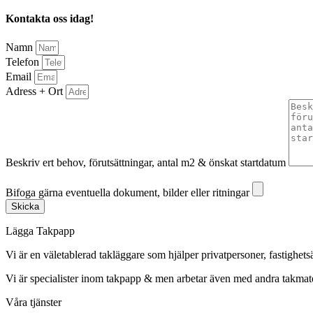
Kontakta oss idag!
Namn
Telefon
Email
Adress + Ort
Beskriv ert behov, förutsättningar, antal m2 & önskat startdatum
Bifoga gärna eventuella dokument, bilder eller ritningar
Bifoga gärna eventuella dokument, bilder eller ritningar
Skicka
Lägga Takpapp
Vi är en väletablerad takläggare som hjälper privatpersoner, fastighet
Vi är specialister inom takpapp & men arbetar även med andra takmate
Våra tjänster