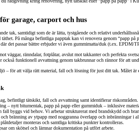
 du rådgivning kring renovering, nytt tätskikt eller “papp på papp” i Ku
för garage, carport och hus
tande tak, samtidigt som de är lätta, tystgående och relativt underhåll
täthet. På många befintliga papptak kan vi renovera genom “papp på pa
 där det passar bättre erbjuder vi även gummimatta/duk (t.ex. EPDM/TPO)
 mot väggar, ränndalar, fotplåtar, avslut mot takkanter och perfekta svet
er också funktionell avvattning genom takbrunnar och rännor för att und
 – för att välja rätt material, fall och lösning för just ditt tak. Målet är
ak
 befintligt tätskikt, fall och avvattning samt identifierar riskområden.
ng – nytt bitumentak, papp på papp eller gummiduk – inklusive materia
h fall byggs vid behov. Vi arbetar strukturerat med brandskydd och bra
p och bränning av ytpapp med noggranna överlapp och inbränningar i all
plåtdetaljer monteras och samtliga kritiska punkter kontrolleras.
psar om skötsel och lämnar dokumentation på utfört arbete.