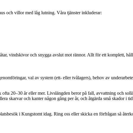
hus och villor med låg lutning. Våra tjänster inkluderar:
åtar, vindskivor och snygga avslut mot rännor. Allt för ett komplett, hållb
enomföringar, val av system (ett- eller tvålagers), behov av underarbeten/f
ofta 20–30 år eller mer. Livslängden beror på fall, avvattning och solläg
ollera skarvar och kanter någon gång per år, och åtgärda små skador i ti
tt platsbesök i Kungstomt idag. Ring oss eller skicka en förfrågan så åt