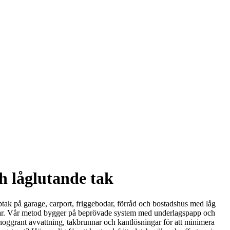
h låglutande tak
apptak på garage, carport, friggebodar, förråd och bostadshus med låg
tningar. Vår metod bygger på beprövade system med underlagspapp och
 noggrant avvattning, takbrunnar och kantlösningar för att minimera