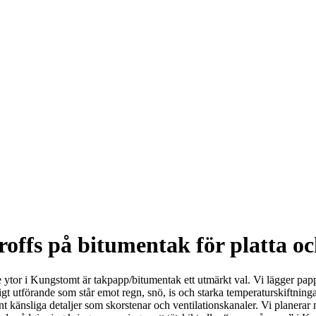
offs på bitumentak för platta oc
utande ytor i Kungstomt är takpapp/bitumentak ett utmärkt val. Vi lägger p
mässigt utförande som står emot regn, snö, is och starka temperaturskif
t känsliga detaljer som skorstenar och ventilationskanaler. Vi planerar