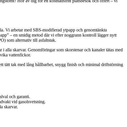
ngstomt? Hör av dig för ett kostnadsfritt platsbesök och offert – vi
ssnåla. Vi arbetar med SBS-modifierad ytpapp och genomtänkta
pp” – en smidig metod där vi efter noggrann kontroll lägger nytt
 som alternativ till asfaltstak.
sar i alla skarvar. Genomföringar som skorstenar och kanaler tätas med
vika vattenfickor.
 ett tätt tak med lång hållbarhet, snygg finish och minimal driftstörning
lval och garanti.
ndvakt vid gasolsvetsning.
a skarvar.