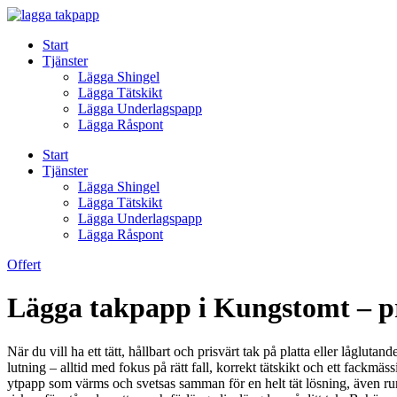
Skip
to
Start
content
Tjänster
Lägga Shingel
Lägga Tätskikt
Lägga Underlagspapp
Lägga Råspont
Start
Tjänster
Lägga Shingel
Lägga Tätskikt
Lägga Underlagspapp
Lägga Råspont
Offert
Lägga takpapp i Kungstomt – pr
När du vill ha ett tätt, hållbart och prisvärt tak på platta eller lågl
lutning – alltid med fokus på rätt fall, korrekt tätskikt och ett fack
ytpapp som värms och svetsas samman för en helt tät lösning, även run