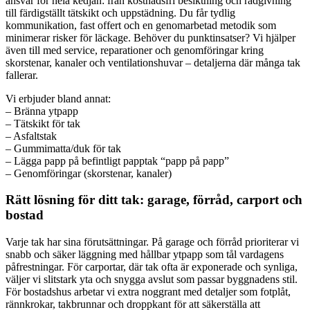
ansvar för hela kedjan: från kostnadsfri besiktning och rådgivning
till färdigställt tätskikt och uppstädning. Du får tydlig
kommunikation, fast offert och en genomarbetad metodik som
minimerar risker för läckage. Behöver du punktinsatser? Vi hjälper
även till med service, reparationer och genomföringar kring
skorstenar, kanaler och ventilationshuvar – detaljerna där många tak
fallerar.
Vi erbjuder bland annat:
– Bränna ytpapp
– Tätskikt för tak
– Asfaltstak
– Gummimatta/duk för tak
– Lägga papp på befintligt papptak “papp på papp”
– Genomföringar (skorstenar, kanaler)
Rätt lösning för ditt tak: garage, förråd, carport och
bostad
Varje tak har sina förutsättningar. På garage och förråd prioriterar vi
snabb och säker läggning med hållbar ytpapp som tål vardagens
påfrestningar. För carportar, där tak ofta är exponerade och synliga,
väljer vi slitstark yta och snygga avslut som passar byggnadens stil.
För bostadshus arbetar vi extra noggrant med detaljer som fotplåt,
rännkrokar, takbrunnar och droppkant för att säkerställa att