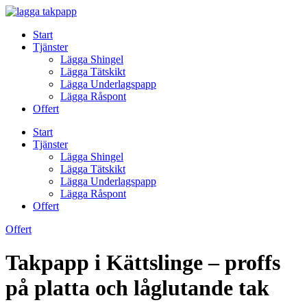
Skip
to
Start
content
Tjänster
Lägga Shingel
Lägga Tätskikt
Lägga Underlagspapp
Lägga Råspont
Offert
Start
Tjänster
Lägga Shingel
Lägga Tätskikt
Lägga Underlagspapp
Lägga Råspont
Offert
Offert
Takpapp i Kättslinge – proffs
på platta och låglutande tak