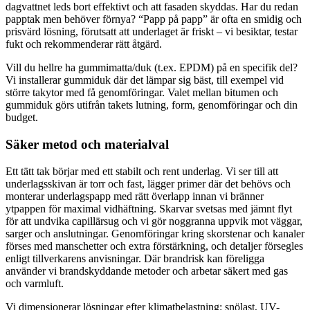
dagvattnet leds bort effektivt och att fasaden skyddas. Har du redan
papptak men behöver förnya? “Papp på papp” är ofta en smidig och
prisvärd lösning, förutsatt att underlaget är friskt – vi besiktar, testar
fukt och rekommenderar rätt åtgärd.
Vill du hellre ha gummimatta/duk (t.ex. EPDM) på en specifik del?
Vi installerar gummiduk där det lämpar sig bäst, till exempel vid
större takytor med få genomföringar. Valet mellan bitumen och
gummiduk görs utifrån takets lutning, form, genomföringar och din
budget.
Säker metod och materialval
Ett tätt tak börjar med ett stabilt och rent underlag. Vi ser till att
underlagsskivan är torr och fast, lägger primer där det behövs och
monterar underlagspapp med rätt överlapp innan vi bränner
ytpappen för maximal vidhäftning. Skarvar svetsas med jämnt flyt
för att undvika capillärsug och vi gör noggranna uppvik mot väggar,
sarger och anslutningar. Genomföringar kring skorstenar och kanaler
förses med manschetter och extra förstärkning, och detaljer försegles
enligt tillverkarens anvisningar. Där brandrisk kan föreligga
använder vi brandskyddande metoder och arbetar säkert med gas
och varmluft.
Vi dimensionerar lösningar efter klimatbelastning: snölast, UV-