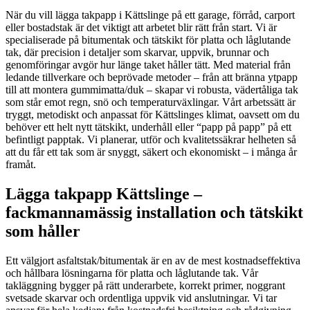
När du vill lägga takpapp i Kättslinge på ett garage, förråd, carport
eller bostadstak är det viktigt att arbetet blir rätt från start. Vi är
specialiserade på bitumentak och tätskikt för platta och låglutande
tak, där precision i detaljer som skarvar, uppvik, brunnar och
genomföringar avgör hur länge taket håller tätt. Med material från
ledande tillverkare och beprövade metoder – från att bränna ytpapp
till att montera gummimatta/duk – skapar vi robusta, vädertåliga tak
som står emot regn, snö och temperaturväxlingar. Vårt arbetssätt är
tryggt, metodiskt och anpassat för Kättslinges klimat, oavsett om du
behöver ett helt nytt tätskikt, underhåll eller “papp på papp” på ett
befintligt papptak. Vi planerar, utför och kvalitetssäkrar helheten så
att du får ett tak som är snyggt, säkert och ekonomiskt – i många år
framåt.
Lägga takpapp Kättslinge –
fackmannamässig installation och tätskikt
som håller
Ett välgjort asfaltstak/bitumentak är en av de mest kostnadseffektiva
och hållbara lösningarna för platta och låglutande tak. Vår
takläggning bygger på rätt underarbete, korrekt primer, noggrant
svetsade skarvar och ordentliga uppvik vid anslutningar. Vi tar