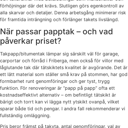
förhöjningar där det krävs. Slutligen görs egenkontroll av
alla skarvar och detaljer. Denna arbetsgång minimerar risk
för framtida inträngning och förlänger takets livslängd.
När passar papptak – och vad
påverkar priset?
Takpapp/bitumentak lämpar sig särskilt väl för garage,
carportar och förråd i Friberga, men också för villor med
låglutande tak där tätskiktets kvalitet är avgörande. Det är
ett lätt material som ställer små krav på stommen, har god
formbarhet runt genomföringar och ger tyst, trygg
funktion. För renoveringar är “papp på papp” ofta ett
kostnadseffektivt alternativ – om befintligt tätskikt är
bärigt och torrt kan vi lägga nytt ytskikt ovanpå, vilket
sparar både tid och pengar. I andra fall rekommenderar vi
fullständig omläggning.
Pris beror främst på takyta, antal genomföringar, val av