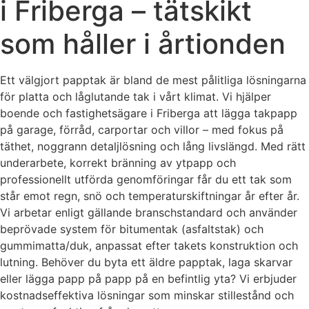
i Friberga – tätskikt
som håller i årtionden
Ett välgjort papptak är bland de mest pålitliga lösningarna
för platta och låglutande tak i vårt klimat. Vi hjälper
boende och fastighetsägare i Friberga att lägga takpapp
på garage, förråd, carportar och villor – med fokus på
täthet, noggrann detaljlösning och lång livslängd. Med rätt
underarbete, korrekt bränning av ytpapp och
professionellt utförda genomföringar får du ett tak som
står emot regn, snö och temperaturskiftningar år efter år.
Vi arbetar enligt gällande branschstandard och använder
beprövade system för bitumentak (asfaltstak) och
gummimatta/duk, anpassat efter takets konstruktion och
lutning. Behöver du byta ett äldre papptak, laga skarvar
eller lägga papp på papp på en befintlig yta? Vi erbjuder
kostnadseffektiva lösningar som minskar stillestånd och