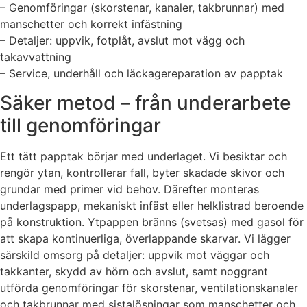
– Genomföringar (skorstenar, kanaler, takbrunnar) med
manschetter och korrekt infästning
– Detaljer: uppvik, fotplåt, avslut mot vägg och
takavvattning
– Service, underhåll och läckagereparation av papptak
Säker metod – från underarbete
till genomföringar
Ett tätt papptak börjar med underlaget. Vi besiktar och
rengör ytan, kontrollerar fall, byter skadade skivor och
grundar med primer vid behov. Därefter monteras
underlagspapp, mekaniskt infäst eller helklistrad beroende
på konstruktion. Ytpappen bränns (svetsas) med gasol för
att skapa kontinuerliga, överlappande skarvar. Vi lägger
särskild omsorg på detaljer: uppvik mot väggar och
takkanter, skydd av hörn och avslut, samt noggrant
utförda genomföringar för skorstenar, ventilationskanaler
och takbrunnar med sistalösningar som manschetter och