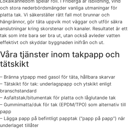
Lokalkännedom spelar roll. I Friberga är isbildning, vind
och stora nederbördsmängder vanliga utmaningar för
platta tak. Vi säkerställer rätt fall mot brunnar och
hängrännor, gör täta uppvik mot väggar och utför säkra
anslutningar kring skorstenar och kanaler. Resultatet är ett
tak som inte bara ser bra ut, utan också avleder vatten
effektivt och skyddar byggnaden inifrån och ut.
Våra tjänster inom takpapp och
tätskikt
– Bränna ytpapp med gasol för täta, hållbara skarvar
– Tätskikt för tak: underlagspapp och ytskikt enligt
branschstandard
– Asfaltstak/bitumentak för platta och låglutande tak
– Gummimatta/duk för tak (EPDM/TPO) som alternativ till
papp
– Lägga papp på befintligt papptak (“papp på papp”) när
underlaget tillåter