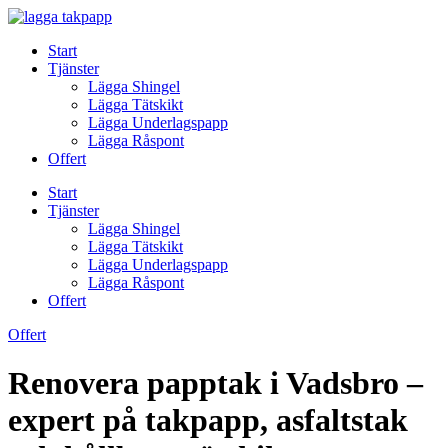
Skip
to
Start
content
Tjänster
Lägga Shingel
Lägga Tätskikt
Lägga Underlagspapp
Lägga Råspont
Offert
Start
Tjänster
Lägga Shingel
Lägga Tätskikt
Lägga Underlagspapp
Lägga Råspont
Offert
Offert
Renovera papptak i Vadsbro –
expert på takpapp, asfaltstak