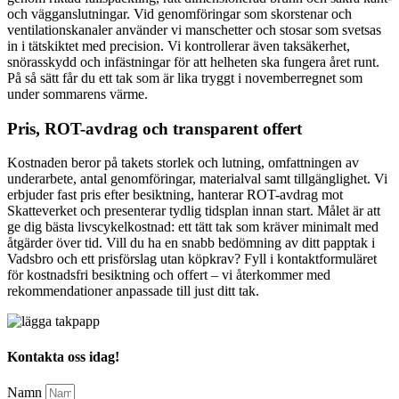
och vägganslutningar. Vid genomföringar som skorstenar och
ventilationskanaler använder vi manschetter och stosar som svetsas
in i tätskiktet med precision. Vi kontrollerar även taksäkerhet,
snörasskydd och infästningar för att helheten ska fungera året runt.
På så sätt får du ett tak som är lika tryggt i novemberregnet som
under sommarens värme.
Pris, ROT-avdrag och transparent offert
Kostnaden beror på takets storlek och lutning, omfattningen av
underarbete, antal genomföringar, materialval samt tillgänglighet. Vi
erbjuder fast pris efter besiktning, hanterar ROT-avdrag mot
Skatteverket och presenterar tydlig tidsplan innan start. Målet är att
ge dig bästa livscykelkostnad: ett tätt tak som kräver minimalt med
åtgärder över tid. Vill du ha en snabb bedömning av ditt papptak i
Vadsbro och ett prisförslag utan köpkrav? Fyll i kontaktformuläret
för kostnadsfri besiktning och offert – vi återkommer med
rekommendationer anpassade till just ditt tak.
Kontakta oss idag!
Namn