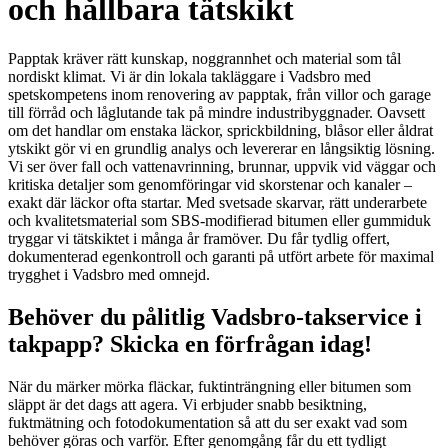
och hållbara tätskikt
Papptak kräver rätt kunskap, noggrannhet och material som tål
nordiskt klimat. Vi är din lokala takläggare i Vadsbro med
spetskompetens inom renovering av papptak, från villor och garage
till förråd och låglutande tak på mindre industribyggnader. Oavsett
om det handlar om enstaka läckor, sprickbildning, blåsor eller åldrat
ytskikt gör vi en grundlig analys och levererar en långsiktig lösning.
Vi ser över fall och vattenavrinning, brunnar, uppvik vid väggar och
kritiska detaljer som genomföringar vid skorstenar och kanaler –
exakt där läckor ofta startar. Med svetsade skarvar, rätt underarbete
och kvalitetsmaterial som SBS-modifierad bitumen eller gummiduk
tryggar vi tätskiktet i många år framöver. Du får tydlig offert,
dokumenterad egenkontroll och garanti på utfört arbete för maximal
trygghet i Vadsbro med omnejd.
Behöver du pålitlig Vadsbro-takservice i
takpapp? Skicka en förfrågan idag!
När du märker mörka fläckar, fuktinträngning eller bitumen som
släppt är det dags att agera. Vi erbjuder snabb besiktning,
fuktmätning och fotodokumentation så att du ser exakt vad som
behöver göras och varför. Efter genomgång får du ett tydligt