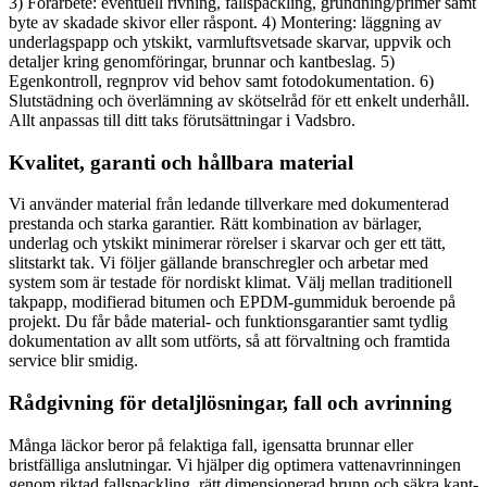
3) Förarbete: eventuell rivning, fallspackling, grundning/primer samt
byte av skadade skivor eller råspont. 4) Montering: läggning av
underlagspapp och ytskikt, varmluftsvetsade skarvar, uppvik och
detaljer kring genomföringar, brunnar och kantbeslag. 5)
Egenkontroll, regnprov vid behov samt fotodokumentation. 6)
Slutstädning och överlämning av skötselråd för ett enkelt underhåll.
Allt anpassas till ditt taks förutsättningar i Vadsbro.
Kvalitet, garanti och hållbara material
Vi använder material från ledande tillverkare med dokumenterad
prestanda och starka garantier. Rätt kombination av bärlager,
underlag och ytskikt minimerar rörelser i skarvar och ger ett tätt,
slitstarkt tak. Vi följer gällande branschregler och arbetar med
system som är testade för nordiskt klimat. Välj mellan traditionell
takpapp, modifierad bitumen och EPDM-gummiduk beroende på
projekt. Du får både material- och funktionsgarantier samt tydlig
dokumentation av allt som utförts, så att förvaltning och framtida
service blir smidig.
Rådgivning för detaljlösningar, fall och avrinning
Många läckor beror på felaktiga fall, igensatta brunnar eller
bristfälliga anslutningar. Vi hjälper dig optimera vattenavrinningen
genom riktad fallspackling, rätt dimensionerad brunn och säkra kant-