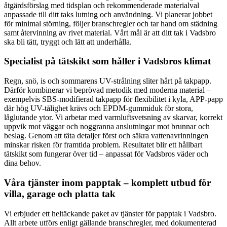
åtgärdsförslag med tidsplan och rekommenderade materialval
anpassade till ditt taks lutning och användning. Vi planerar jobbet
för minimal störning, följer branschregler och tar hand om städning
samt återvinning av rivet material. Vårt mål är att ditt tak i Vadsbro
ska bli tätt, tryggt och lätt att underhålla.
Specialist på tätskikt som håller i Vadsbros klimat
Regn, snö, is och sommarens UV-strålning sliter hårt på takpapp.
Därför kombinerar vi beprövad metodik med moderna material –
exempelvis SBS-modifierad takpapp för flexibilitet i kyla, APP-papp
där hög UV-tålighet krävs och EPDM-gummiduk för stora,
låglutande ytor. Vi arbetar med varmluftsvetsning av skarvar, korrekt
uppvik mot väggar och noggranna anslutningar mot brunnar och
beslag. Genom att täta detaljer först och säkra vattenavrinningen
minskar risken för framtida problem. Resultatet blir ett hållbart
tätskikt som fungerar över tid – anpassat för Vadsbros väder och
dina behov.
Våra tjänster inom papptak – komplett utbud för
villa, garage och platta tak
Vi erbjuder ett heltäckande paket av tjänster för papptak i Vadsbro.
Allt arbete utförs enligt gällande branschregler, med dokumenterad