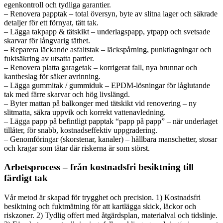
egenkontroll och tydliga garantier.
– Renovera papptak – total översyn, byte av slitna lager och säkrade
detaljer för ett förnyat, tätt tak.
– Lägga takpapp & tätskikt – underlagspapp, ytpapp och svetsade
skarvar för långvarig täthet.
– Reparera läckande asfaltstak – läckspårning, punktlagningar och
fuktsäkring av utsatta partier.
– Renovera platta garagetak – korrigerat fall, nya brunnar och
kantbeslag för säker avrinning.
– Lägga gummitak / gummiduk – EPDM-lösningar för låglutande
tak med färre skarvar och hög livslängd.
– Byter mattan på balkonger med tätskikt vid renovering – ny
slitmatta, säkra uppvik och korrekt vattenavledning.
– Lägga papp på befintligt papptak “papp på papp” – när underlaget
tillåter, för snabb, kostnadseffektiv uppgradering.
– Genomföringar (skorstenar, kanaler) – hållbara manschetter, stosar
och kragar som tätar där riskerna är som störst.
Arbetsprocess – från kostnadsfri besiktning till
färdigt tak
Vår metod är skapad för trygghet och precision. 1) Kostnadsfri
besiktning och fuktmätning för att kartlägga skick, läckor och
riskzoner. 2) Tydlig offert med åtgärdsplan, materialval och tidslinje.