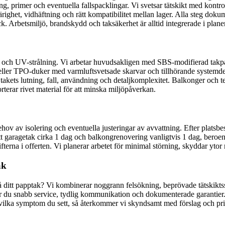
ng, primer och eventuella fallspacklingar. Vi svetsar tätskikt med kontr
ärighet, vidhäftning och rätt kompatibilitet mellan lager. Alla steg dok
ick. Arbetsmiljö, brandskydd och taksäkerhet är alltid integrerade i plane
regn och UV-strålning. Vi arbetar huvudsakligen med SBS-modifierad tak
ler TPO-duker med varmluftsvetsade skarvar och tillhörande systemdeta
akets lutning, fall, användning och detaljkomplexitet. Balkonger och ter
rterar rivet material för att minska miljöpåverkan.
ehov av isolering och eventuella justeringar av avvattning. Efter platsbe
latt garagetak cirka 1 dag och balkongrenovering vanligtvis 1 dag, bero
fterna i offerten. Vi planerar arbetet för minimal störning, skyddar ytor
ak
 ditt papptak? Vi kombinerar noggrann felsökning, beprövade tätskiktssy
r du snabb service, tydlig kommunikation och dokumenterade garantier. Fy
h vilka symptom du sett, så återkommer vi skyndsamt med förslag och pris