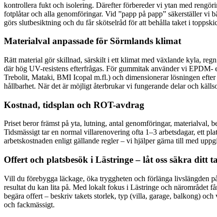
kontrollera fukt och isolering. Därefter förbereder vi ytan med rengöri
fotplåtar och alla genomföringar. Vid ”papp på papp” säkerställer vi b
görs slutbesiktning och du får skötselråd för att behålla taket i toppsk
Materialval anpassade för Sörmlands klimat
Rätt material gör skillnad, särskilt i ett klimat med växlande kyla, 
där hög UV-resistens efterfrågas. För gummitak använder vi EPDM- el
Trebolit, Mataki, BMI Icopal m.fl.) och dimensionerar lösningen efter t
hållbarhet. När det är möjligt återbrukar vi fungerande delar och källso
Kostnad, tidsplan och ROT-avdrag
Priset beror främst på yta, lutning, antal genomföringar, materialval, b
Tidsmässigt tar en normal villarenovering ofta 1–3 arbetsdagar, ett p
arbetskostnaden enligt gällande regler – vi hjälper gärna till med uppgi
Offert och platsbesök i Lästringe – låt oss säkra ditt t
Vill du förebygga läckage, öka tryggheten och förlänga livslängden på
resultat du kan lita på. Med lokalt fokus i Lästringe och närområdet få
begära offert – beskriv takets storlek, typ (villa, garage, balkong) oc
och fackmässigt.