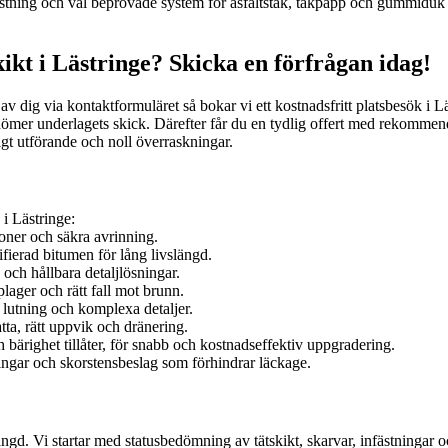
tning och väl beprövade system för asfaltstak, takpapp och gummiduk lev
kikt i Lästringe? Skicka en förfrågan idag!
 av dig via kontaktformuläret så bokar vi ett kostnadsfritt platsbesök i
edömer underlagets skick. Därefter får du en tydlig offert med rekommen
igt utförande och noll överraskningar.
 i Lästringe:
zoner och säkra avrinning.
ierad bitumen för lång livslängd.
och hållbara detaljlösningar.
ager och rätt fall mot brunn.
utning och komplexa detaljer.
tta, rätt uppvik och dränering.
bärighet tillåter, för snabb och kostnadseffektiv uppgradering.
tningar och skorstensbeslag som förhindrar läckage.
ängd. Vi startar med statusbedömning av tätskikt, skarvar, infästningar 