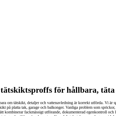
ätskiktsproffs för hållbara, täta
 bara om tätskikt, detaljer och vattenavledning är korrekt utförda. Vi är 
tskikt på platta tak, garage och balkonger. Vanliga problem som sprickor
ätt kombinerar fackmässigt utförande, dokumenterad egenkontroll och långs