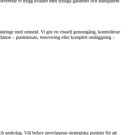
ererar vi trygg kvalitet med tydliga garantier och transparent
 Lästringe med omnejd. Vi gör en visuell genomgång, kontrollerar
dation – punktinsats, renovering eller komplett omläggning –
och underlag. Vid behov provöppnas strategiska punkter för att