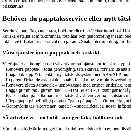
driftsäkert tak i många år framöver. Med lokalkännedom, modern utrus
prissättning.
Behöver du papptaksservice eller nytt täts
Ser du slitage, flagnande ytor, bubblor eller fuktfläckar inomhus? Hör
kritiska detaljer som takbrunnar, fotplåtar och genomföringar samt b
inklusive tidsplan, materialval och garanti. Snabb återkoppling, proffs
Våra tjänster inom papptak och tätskikt
Vi erbjuder en komplett och välstrukturerad tjänsteportfölj för papptak
– Renovera papptak – total genomgång, täta skarvar, förstärk utsatta 
– Lägga takpapp & tätskikt – nya tätskiktssystem med SBS/APP-modif
– Reparera läckande asfaltstak – snabb felsökning, varmluftssvetsning 
– Renovera platta garagetak – uppbyggnad med primer, underlag, toppl
– Lägga gummitak / gummiduk – EPDM- eller TPO-lösningar för låg l
– Byter mattan på balkonger med tätskikt vid renovering – slitstark ma
– Lägga papp på befintligt papptak ”papp på papp” – när underlag och 
– Genomföringar (skorstenar, kanaler) – specialdetaljer, stosar, infäs
Så arbetar vi – metodik som ger täta, hållbara tak
Vårt arbetsflöde är framtaget för att minimera risk och maximera livsl