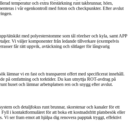
ollerad temperatur och extra förstärkning runt takbrunnar, hörn,
umenteras i vår egenkontroll med foton och checkpunkter. Efter avslut
ringen.
papp/tätskikt med polyesterstomme som tål rörelser och kyla, samt APP
ljer. Vi väljer komponenter från ledande tillverkare (exempelvis
rasser får rätt uppvik, avtäckning och slitlager för långvarig
sök lämnar vi en fast och transparent offert med specificerat innehåll.
ende på omfattning och torktider. Du kan utnyttja ROT-avdrag på
 runt huset och lämnar arbetsplatsen ren och snygg efter avslut.
stem och detaljfokus runt brunnar, skorstenar och kanaler för ett
ll i kontaktformuläret för att boka ett kostnadsfritt platsbesök eller
. Vi ser fram emot att hjälpa dig renovera papptak tryggt, effektivt