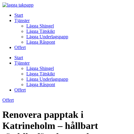
Skip
to
Start
content
Tjänster
Lägga Shingel
Lägga Tätskikt
Lägga Underlagspapp
Lägga Råspont
Offert
Start
Tjänster
Lägga Shingel
Lägga Tätskikt
Lägga Underlagspapp
Lägga Råspont
Offert
Offert
Renovera papptak i
Katrineholm – hållbart