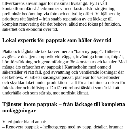
tillverkarens anvisningar för maximal livslängd. Fyll i vårt
kontaktformulär så återkommer vi med kostnadsfri rådgivning,
preliminär bedömning via foto och en tydlig offert. Vi hjälper dig
prioritera rätt åtgärd – från snabb reparation av ett läckage till
komplett renovering där det behövs, alltid med fokus på funktion,
säkerhet och ekonomi över tid.
Lokal expertis för papptak som håller över tid
Platta och låglutande tak kräver mer än “bara ny papp”. Tätheten
avgörs av detaljerna: uppvik vid väggar, invändiga brunnar, fotplåt,
hörnförstärkning och genomföringar för skorstenar och kanaler. Med
många års erfarenhet av papptak i Katrineholm med omnejd
säkerställer vi rätt fall, god avvattning och ventilerade lösningar där
det behövs. Vi arbetar säsongsanpassat, planerar för väderfönster
och skyddar taket under produktion – allt för att minimera risken för
fuktskador och driftstopp. Du får ett robust tätskikt som är lätt att
underhålla och som står sig mot nordiskt klimat.
Tjänster inom papptak – från läckage till kompletta
omläggningar
Vi erbjuder bland annat:
– Renovera papptak – helhetsgrepp med ny papp, detaljer, brunnar