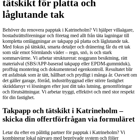
tätskikt för platta och
låglutande tak
Behöver du renovera papptak i Katrineholm? Vi hjälper villaägare,
bostadsrättsföreningar och företag med allt från täta lagningar till
kompletta omläggningar av takpapp på platta och låglutande tak.
Med fokus på tätskikt, smarta detaljer och dränering får du ett tak
som står emot Sörmlands väder – regn, snö, is och stark
sommarvärme. Vi arbetar strukturerat: noggrann besiktning, rätt
materialval (SBS/APP-baserad takpapp eller EPDM-gummiduk),
proffsig montering och dokumenterad egenkontroll. Resultatet blir
ett asfaltstak som är tätt, hållbart och prydligt i många år. Oavsett om
det gäller garage, förråd, industribyggnad eller större fastighet
skräddarsyr vi lösningen efter just ditt taks lutning, genomföringar
och förutsättningar. Vi arbetar tryggt, effektivt och med stor respekt
för din fastighet.
Takpapp och tätskikt i Katrineholm –
skicka din offertförfrågan via formuläret
Letar du efter en pålitlig partner för papptak i Katrineholm? Vi
kombinerar lokal närvaro med beprövade system och följer