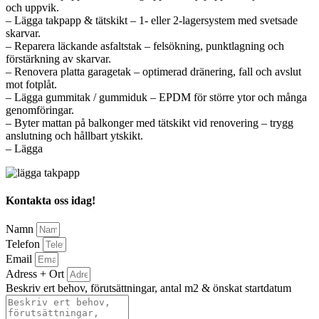
och uppvik.
– Lägga takpapp & tätskikt – 1- eller 2-lagersystem med svetsade
skarvar.
– Reparera läckande asfaltstak – felsökning, punktlagning och
förstärkning av skarvar.
– Renovera platta garagetak – optimerad dränering, fall och avslut
mot fotplåt.
– Lägga gummitak / gummiduk – EPDM för större ytor och många
genomföringar.
– Byter mattan på balkonger med tätskikt vid renovering – trygg
anslutning och hållbart ytskikt.
– Lägga
Kontakta oss idag!
Namn
Telefon
Email
Adress + Ort
Beskriv ert behov, förutsättningar, antal m2 & önskat startdatum