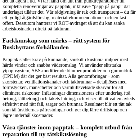
det att agera i tid. Vi tar hand om allt från punktreparationer till
kompletta renoveringar av papptak, inklusive “papp på papp” där
underlaget tillåter det. Vår rådgivning är rak och transparent – du får
ett tydligt åtgärdsförslag, materialrekommendationer och en fast
offert. Dessutom hanterar vi ROT-avdraget så att du kan sänka
arbetskostnaden direkt på fakturan.
Fackkunskap som märks – rätt system för
Buskhyttans förhållanden
Papptak ställer krav på kunnande, särskilt i kustnära miljöer med
hårda vindar och snabba väderomslag. Vi använder slitstarka
ytpappsystem, SBS-modifierade bitumenprodukter och gummiduk
(EPDM) där det ger bäst resultat. Alla genomföringar – som
skorstenar, ventilationskanaler och takbrunnar – detaljlöses med
formstycken, manschetter och varmluftsvetsade skarvar för att
eliminera riskzoner. Infästningar dimensioneras efter underlag (trä,
betong, lättbetong) och takets lutning, och vi ser till att vatten avleds
effektivt med rätt fall, sarger och brunnar. Resultatet blir ett tätt tak
som tål årstidernas påfrestningar och ger dig färre driftstopp och
lägre underhållskostnader.
Våra tjänster inom papptak – komplett utbud från
reparation till ny tätskiktslösning