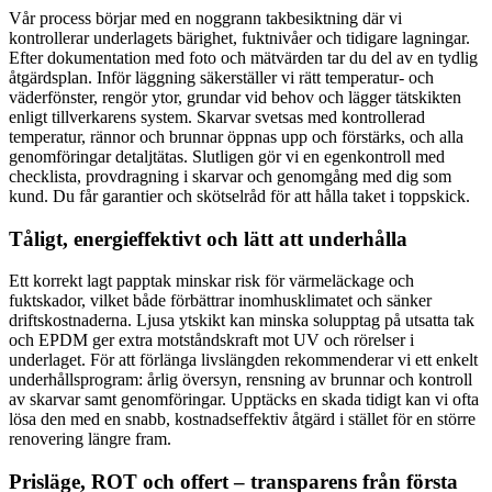
Vår process börjar med en noggrann takbesiktning där vi
kontrollerar underlagets bärighet, fuktnivåer och tidigare lagningar.
Efter dokumentation med foto och mätvärden tar du del av en tydlig
åtgärdsplan. Inför läggning säkerställer vi rätt temperatur- och
väderfönster, rengör ytor, grundar vid behov och lägger tätskikten
enligt tillverkarens system. Skarvar svetsas med kontrollerad
temperatur, rännor och brunnar öppnas upp och förstärks, och alla
genomföringar detaljtätas. Slutligen gör vi en egenkontroll med
checklista, provdragning i skarvar och genomgång med dig som
kund. Du får garantier och skötselråd för att hålla taket i toppskick.
Tåligt, energieffektivt och lätt att underhålla
Ett korrekt lagt papptak minskar risk för värmeläckage och
fuktskador, vilket både förbättrar inomhusklimatet och sänker
driftskostnaderna. Ljusa ytskikt kan minska solupptag på utsatta tak
och EPDM ger extra motståndskraft mot UV och rörelser i
underlaget. För att förlänga livslängden rekommenderar vi ett enkelt
underhållsprogram: årlig översyn, rensning av brunnar och kontroll
av skarvar samt genomföringar. Upptäcks en skada tidigt kan vi ofta
lösa den med en snabb, kostnadseffektiv åtgärd i stället för en större
renovering längre fram.
Prisläge, ROT och offert – transparens från första