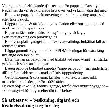
Vi erbjuder ett heltäckande tjänsteutbud för papptak i Buskhyttan.
Nedan ser du vår strukturerade lista över vad vi kan hjälpa dig med:
– Renovera papptak – helrenovering eller delrenovering anpassad
efter takets skick.
– Lägga takpapp & tätskikt – nyinstallation eller omläggning med
moderna bitumenprodukter.
– Reparera läckande asfaltstak – spårning av läckage,
skarvförstärkning och punktlagning.
– Renovera platta garagetak – effektiv avvattning, förbättrat fall och
robusta ytskikt.
– Lägga gummitak / gummiduk – EPDM-lösningar för extra lång
livslängd och flexibilitet.
– Byter mattan på balkonger med tätskikt vid renovering – slitstarka
ytskikt och säkra anslutningar.
– Lägga papp på befintligt papptak “papp på papp” – när underlaget
tillåter, för snabb och kostnadseffektiv uppgradering.
– Genomföringar (skorstenar, kanaler) – korrekt tätning, inkl.
manschetter och detaljer för 100% täthet.
Oavsett objekt – villa, radhus, garage, förråd eller industribyggnad –
skräddarsyr vi lösningen efter ditt taks behov.
Så arbetar vi – besiktning, åtgärd och
kvalitetssäkring steg för steg