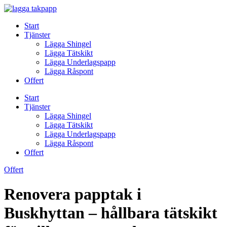
Skip
to
Start
content
Tjänster
Lägga Shingel
Lägga Tätskikt
Lägga Underlagspapp
Lägga Råspont
Offert
Start
Tjänster
Lägga Shingel
Lägga Tätskikt
Lägga Underlagspapp
Lägga Råspont
Offert
Offert
Renovera papptak i
Buskhyttan – hållbara tätskikt