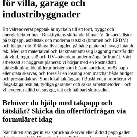
för villa, garage och
industribyggnader
Ett välrenoverat papptak är nyckeln till ett torrt, tryggt och
energieffektivt hus i Buskhyttans skiftande klimat. Vi är specialister
på takpapp, asfaltstak och moderna tätskikt (bitumen och EPDM)
och hjälper dig förlänga livslängden på både platta och svagt lutande
tak. Med rätt materialval och fackmannamässig läggning motstår ditt
tak vind, regn, snö och UV–påverkan under många år framåt. Vårt
arbetssätt är noggrant planerat: vi börjar med en kostnadsfri
takbesiktning, identifierar brister som blåsor, sprickor, porös papp
eller otäta skarvar, och föreslår en lösning som matchar både budget
och prestandakrav. Som lokal takläggare i Buskhyttan prioriterar vi
långsiktiga resultat, tydliga garantier och säkra arbetsmetoder – och
vi levererar alltid ett snyggt, tätt och hållbart slutresultat.
Behöver du hjälp med takpapp och
tätskikt? Skicka din offertförfrågan via
formuläret idag
När fukten smyger in via spruckna skarvar eller åldrad papp gäller