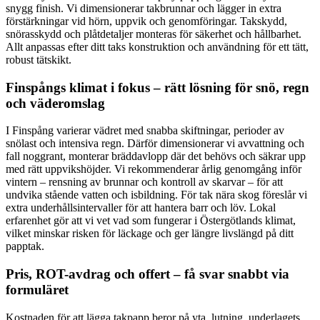
snygg finish. Vi dimensionerar takbrunnar och lägger in extra
förstärkningar vid hörn, uppvik och genomföringar. Takskydd,
snörasskydd och plåtdetaljer monteras för säkerhet och hållbarhet.
Allt anpassas efter ditt taks konstruktion och användning för ett tätt,
robust tätskikt.
Finspångs klimat i fokus – rätt lösning för snö, regn
och väderomslag
I Finspång varierar vädret med snabba skiftningar, perioder av
snölast och intensiva regn. Därför dimensionerar vi avvattning och
fall noggrant, monterar bräddavlopp där det behövs och säkrar upp
med rätt uppvikshöjder. Vi rekommenderar årlig genomgång inför
vintern – rensning av brunnar och kontroll av skarvar – för att
undvika stående vatten och isbildning. För tak nära skog föreslår vi
extra underhållsintervaller för att hantera barr och löv. Lokal
erfarenhet gör att vi vet vad som fungerar i Östergötlands klimat,
vilket minskar risken för läckage och ger längre livslängd på ditt
papptak.
Pris, ROT-avdrag och offert – få svar snabbt via
formuläret
Kostnaden för att lägga takpapp beror på yta, lutning, underlagets