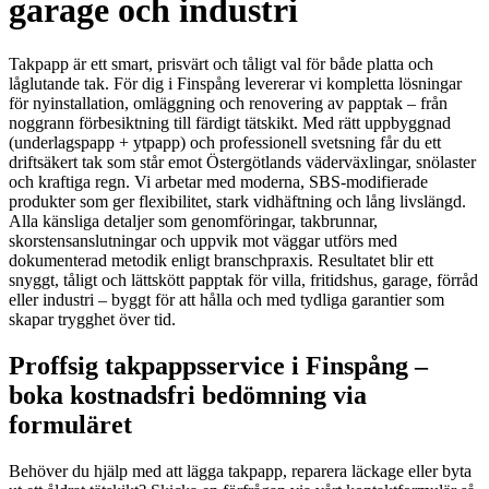
garage och industri
Takpapp är ett smart, prisvärt och tåligt val för både platta och
låglutande tak. För dig i Finspång levererar vi kompletta lösningar
för nyinstallation, omläggning och renovering av papptak – från
noggrann förbesiktning till färdigt tätskikt. Med rätt uppbyggnad
(underlagspapp + ytpapp) och professionell svetsning får du ett
driftsäkert tak som står emot Östergötlands väderväxlingar, snölaster
och kraftiga regn. Vi arbetar med moderna, SBS-modifierade
produkter som ger flexibilitet, stark vidhäftning och lång livslängd.
Alla känsliga detaljer som genomföringar, takbrunnar,
skorstensanslutningar och uppvik mot väggar utförs med
dokumenterad metodik enligt branschpraxis. Resultatet blir ett
snyggt, tåligt och lättskött papptak för villa, fritidshus, garage, förråd
eller industri – byggt för att hålla och med tydliga garantier som
skapar trygghet över tid.
Proffsig takpappsservice i Finspång –
boka kostnadsfri bedömning via
formuläret
Behöver du hjälp med att lägga takpapp, reparera läckage eller byta