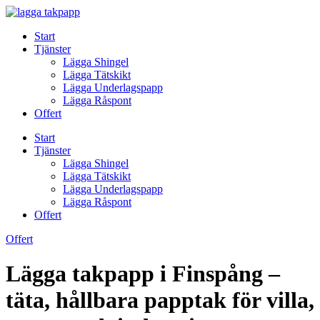
Skip
to
Start
content
Tjänster
Lägga Shingel
Lägga Tätskikt
Lägga Underlagspapp
Lägga Råspont
Offert
Start
Tjänster
Lägga Shingel
Lägga Tätskikt
Lägga Underlagspapp
Lägga Råspont
Offert
Offert
Lägga takpapp i Finspång –
täta, hållbara papptak för villa,