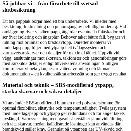
Så jobbar vi – från förarbete till svetsad
slutbesiktning
Ett bra papptak börjar med ett bra underarbete. Vi inleder med
besiktning, fuktmätning och genomgång av befintligt underlag. Vid
omläggning river vi sliten papp, åtgärdar eventuella fuktskador och
ser över isolering och ångspärr. Behöver taket bättre fall, bygger vi
lutning mot brunnar och bräddavlopp. Därefter monterar vi
underlagspapp, följer med ytpapp i ett tvålagssystem och
varmsvetsar skarvar och detaljer för maximal täthet. Uppvik vid
vägg, anslutningar mot skorsten, takfönster och genomföringar görs
med särskilda detaljer enligt tillverkarens anvisningar. Slutligen
kontrollerar vi hela ytan, testar vattenavrinning och lämnar
dokumentation – ett kvalitetssäkrat arbetssätt som ger tryggt resultat.
Material och teknik – SBS-modifierad ytpapp,
starka skarvar och säkra detaljer
Vi använder SBS-modifierad bitumen med polyesterstomme för
optimal flexibilitet, slitstyrka och temperaturtålighet. Tvålagssystem
med underlagspapp och ytpapp ger redundans och förlänger takets
livslängd. Varmsvetsning med gasol säkerställer jämn vidhäftning
och täta skarvar, medan kallklistrade lösningar kan användas där
brandskydd ställer krav. Granulat på ytpappen ger UV-skydd och