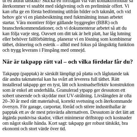
ut ett åldrat tätskikt? Skicka en förfrågan via vårt kontaktformulär så
återkommer vi snabbt med rådgivning och en preliminär offert. Vi
kan ofta ge en första bedömning utifrån bilder och takmått, och vid
behov gör vi en platsbesiktning med fuktmätning innan arbetet
startar. Våra montörer följer gällande byggregler (BBR) och
branschrekommendationer, och vi dokumenterar arbetet så att du
kan följa varje steg. Oavsett om ditt tak är helt platt, har låg lutning
eller behöver fallförbättring, planerar vi en lösning som kombinerar
täthet, dränering och estetik – alltid med fokus på långsiktig funktion
och trygg leverans i Finspång med omnejd.
När är takpapp rätt val – och vilka fördelar får du?
Takpapp (papptak) är särskilt lämpligt på platta och låglutande tak
där andra takmaterial kan ha svårt att leverera full täthet. Rätt
installerad takpapp ger en tyst, lätt och kostnadseffektiv konstruktion
som är enkel att underhålla. Granulerad ytpapp ger dessutom ett
sobert utseende och skyddar mot UV-strålning. Livslängden är ofta
20–30 år med rätt materialval, korrekt svetsning och återkommande
översyn. För garage, carportar, förråd och större industrihallar är
papptak ett av de mest prisvärda alternativen. Dessutom är det lätt att
åtgärda punktvisa skador, vilket minimerar driftstopp och kostnader
om något skulle hända. Kort sagt: takpapp ger robust tätskikt, bra
ekonomi och stort värde över tid.